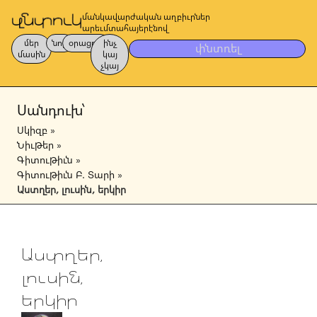
մանկավարժական աղբիւրներ
արեւմտահայերէնով
մեր
նոր
օրացոյց
ինչ
փնտռել
մասին
կայ
չկայ
Սանդուխ՝
Սկիզբ
»
Նիւթեր
»
Գիտութիւն
»
Գիտութիւն Բ. Տարի
»
Աստղեր, լուսին, երկիր
Աստղեր,
լուսին,
երկիր