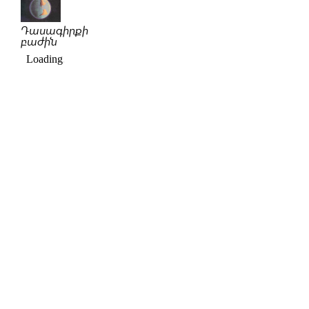
Դասագիրքի
բաժին