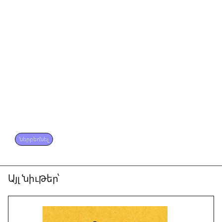
ներբեռնել
Այլ նիւթեր՝