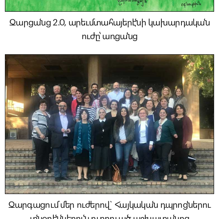
Զարցանց 2.0, արեւմտահայերէնի կախարդական
ուժը՝ առցանց
Զարգացում մեր ուժերով` Հայկական դպրոցներու
տնօրէններուն ուղղուած աշխատանոց