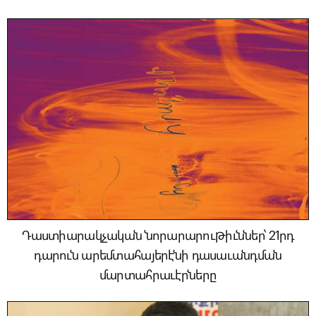
Դաստիարակչական նորարարութիւններ՝ 21րդ
դարուն արեմտահայերէնի դասաւանդման
մարտահրաւէրները