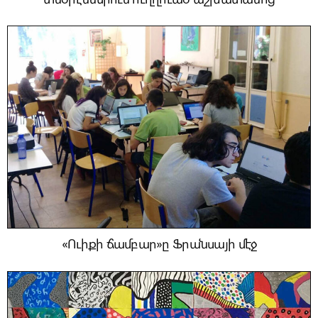
«Ուիքի ճամբար»ը Ֆրանսայի մէջ