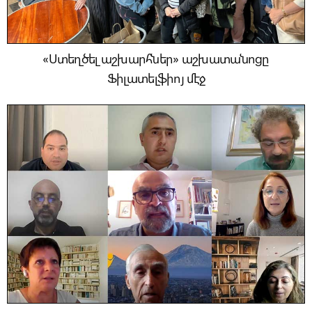
«Ստեղծել աշխարհներ» աշխատանոցը
Ֆիլատելֆիոյ մէջ