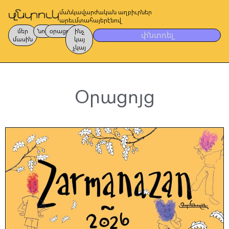
մանկավարժական աղբիւրներ
արեւմտահայերէնով
մեր
նոր
օրացոյց
ինչ
փնտռել
մասին
կայ
չկայ
Օրացոյց