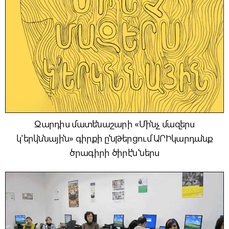
Զարդիս մատենաշարի «Մինչ մազերս
կ՚երկննային» գիրքի ընթերցում ԱՐԻկարդանք
ծրագիրի ծիրէն ներս