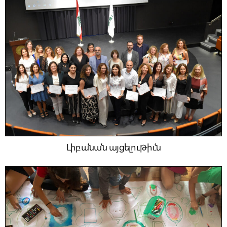
Լիբանան այցելութիւն