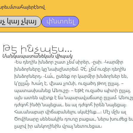
արեւմտահայերէնով
նչ կայ չկայ
փնտռել
Թէ ինչպէս…
Մանկապատանեկան վիպակ
-Ես դեղին խնձոր շատ չե՛մ սիրեր, -ըսի։ -Կարմիր
խնձորները կը նախընտրեմ։ Չէ՛, չե՛մ ուզեր դեղին
խնձորներդ։ -Լա՛ւ, ըսենք որ կարմիր խնձորներ են,
կ՚ըլլա՞յ։ Խա՛ղ է, վնաս չունի, ուզածդ թող ըլլայ, –
պատասխանեց Անուշը։ – Եթէ ուզածս պիտի ըլլայ,
այն ատեն պէտք է ե՛ս նպարավաճառը ըլլամ։ Անուշ
դժգոհ ինծի նայեցաւ. ես ալ դժգոհ իրե՛ն նայեցայ։
Հաւանաբար վիճաբանելու սկսէինք…։ Մէյ մըն ալ
Ծովինարը սենեակին դուռը բացաւ, ներս խուժեց ե
լալով իր անկողինին վրայ նետուեցաւ։