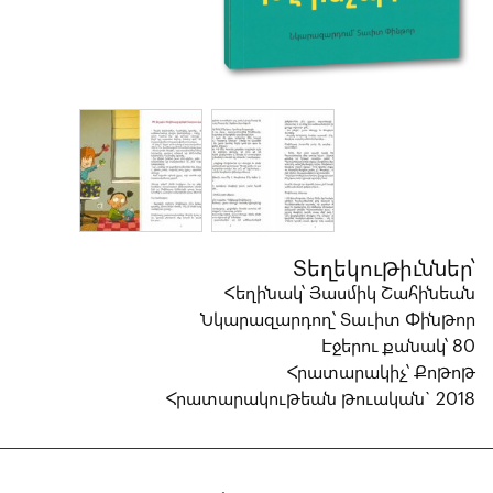
Տեղեկութիւններ՝
Հեղինակ՝ Յասմիկ Շահինեան
Նկարազարդող՝ Տաւիտ Փինթոր
Էջերու քանակ՝ 80
Հրատարակիչ՝ Քոթոթ
Հրատարակութեան թուական` 2018