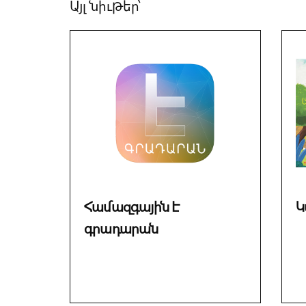
Այլ նիւթեր՝
Համազգային Է
Կ
գրադարան