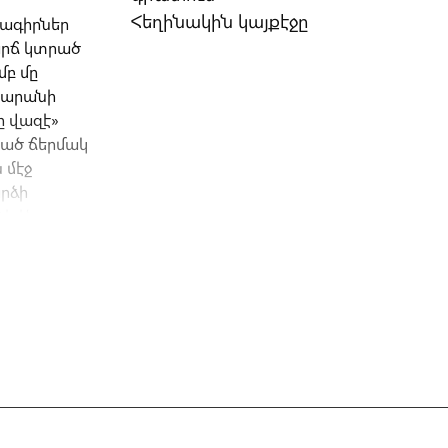
Հեղինակին կայքէջը
րագիրներ
արճ կտրած
մբ մը
ասարանի
ը վազէ»
ւած ճերմակ
 մէջ
րձի
իլին
նարը եւ իր