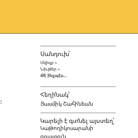
Սանդուխ՝
Սկիզբ
»
Նիւթեր
»
Թէ ինչպէս…
Հեղինակ՝
ը
Յասմիկ Շահինեան
Կարելի է գտնել այստեղ՝
ւ
Կաթողիկոսարանի
գրատուն