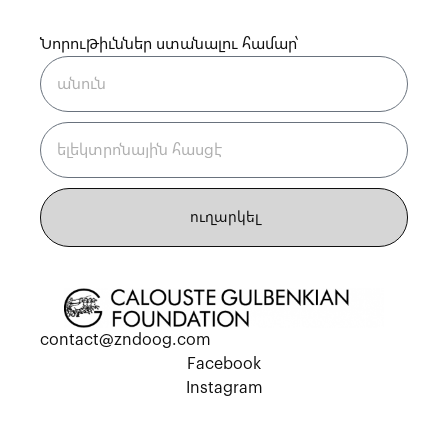
չուտէ՜ք…
Նորութիւններ ստանալու համար՝
Տերեւը՝
որթատունկի
տերեւը…
Միջուկը՝
սոխը
ձէթը
բրինձը,
ուղարկել
ազատքեղը,
անանուխը,
համեմը
եւ
լեմոնը՝
contact@zndoog.com
մեծ
Facebook
մայրիկիս
Instagram
սարմաները…