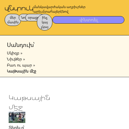
մանկավարժական աղբիւրներ
արեւմտահայերէնով
մեր
նոր
օրացոյց
ինչ
փնտռել
մասին
կայ
չկայ
Սանդուխ՝
Սկիզբ
»
Նիւթեր
»
Բառ ու պար
»
Կաթսային մէջ
Կաթսային
մէջ
Տերեւը՝