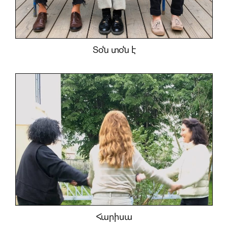
աշխատանոցներէն
ներշնչուելով
երեւան
եկան։
Տօն տօն է
Հարիսա