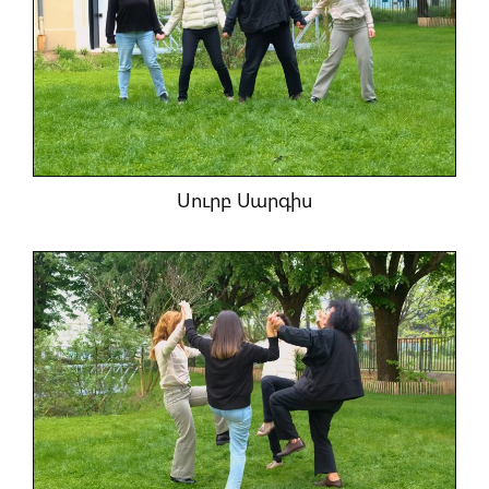
Սուրբ Սարգիս