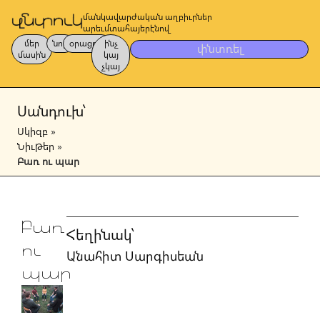
մանկավարժական աղբիւրներ
արեւմտահայերէնով
մեր
նոր
օրացոյց
ինչ
փնտռել
մասին
կայ
չկայ
Սանդուխ՝
Սկիզբ
»
Նիւթեր
»
Բառ ու պար
Բառ
Հեղինակ՝
ու
Անահիտ Սարգիսեան
պար