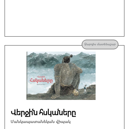
Զարդիս մատենաշար
Վերջին հսկաները
Մանկապատանեկան վիպակ