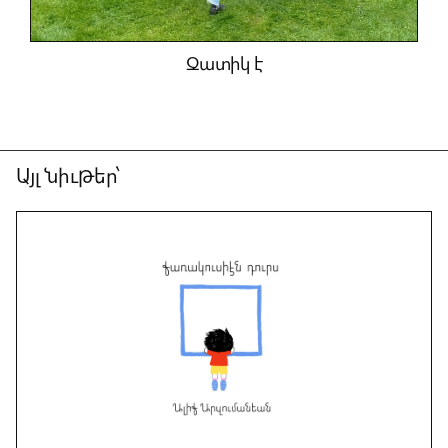
Զատիկ է
Այլ նիւթեր՝