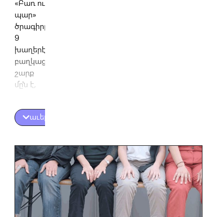
«Բառ ու
պար»
ծրագիրը
9
խաղերէ
բաղկացած
շարք
մըն է,
ուր
խաղերը
աւելին
ներկայացուած
են
տեսերիզներու
միջոցաւ։
Շարքը
ներշնչուած
եւ
քաղուած
է