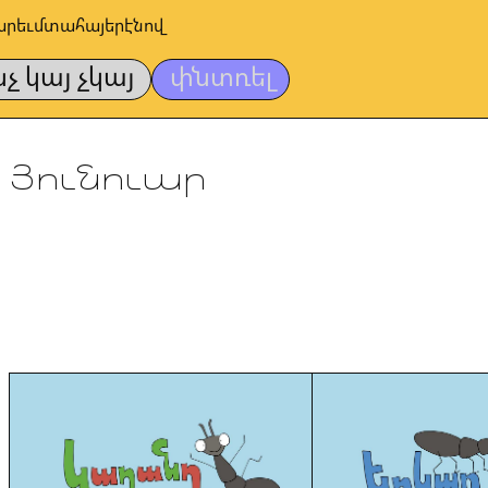
արեւմտահայերէնով
նչ կայ չկայ
փնտռել
Յունուար