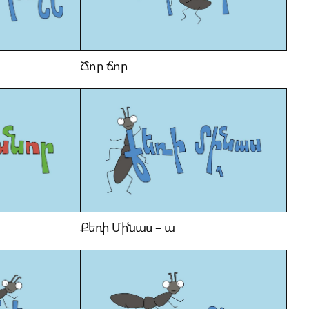
Ճոր ճոր
Քեռի Մինաս – ա