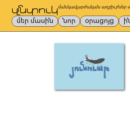
մանկավարժական աղբիւրներ 
մեր մասին
նոր
օրացոյց
ի