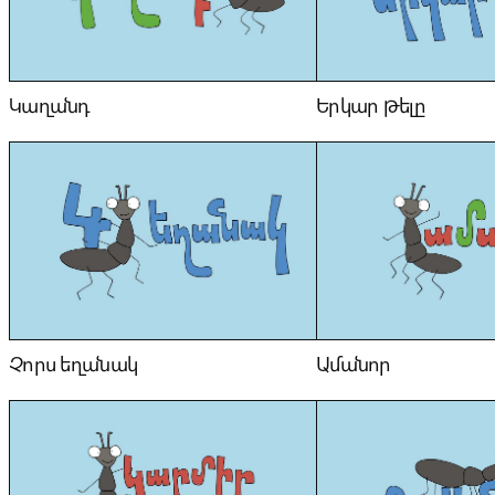
Կաղանդ
Երկար թելը
Չորս եղանակ
Ամանոր