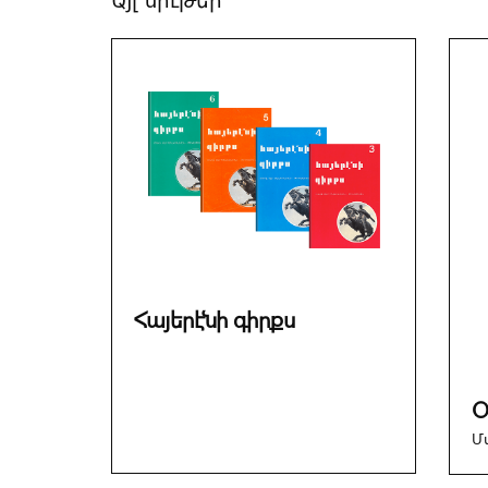
Այլ նիւթեր՝
Հայերէնի գիրքս
Օ
Մ