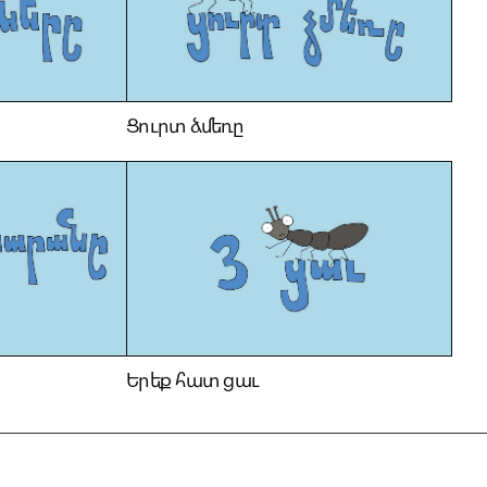
Ցուրտ ձմեռը
Երեք հատ ցաւ