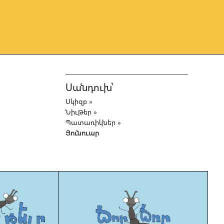
Սանդուխ՝
Սկիզբ
»
Նիւթեր
»
Պատառիկներ
»
Յունուար