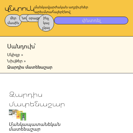
մանկավարժական աղբիւրներ
արեւմտահայերէնով
մեր
նոր
օրացոյց
ինչ
փնտռել
մասին
կայ
չկայ
Սանդուխ՝
Սկիզբ
»
Նիւթեր
»
Զարդիս մատենաշար
Զարդիս
մատենաշար
Մանկապատանեկան
մատենաշար