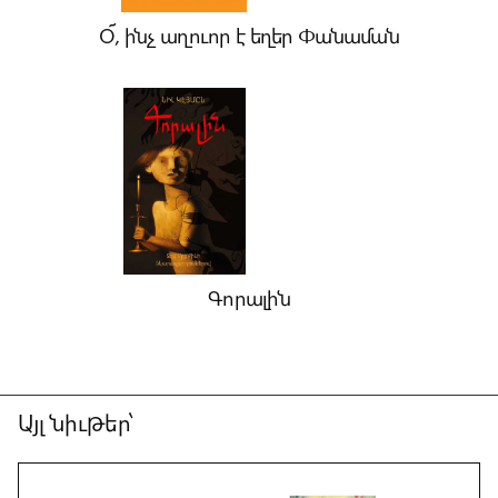
Օ՜, ինչ աղուոր է եղեր Փանաման
Զարդիսի
գիրքերուն
համար
այստեղ
առաջարկուած
տարիքային
բաժանումները
նպատակ
ունին
ընդհանուր
Գորալին
գաղափար
մը
տալու,
գիտնալով
հանդերձ,
Այլ նիւթեր՝
որ
ընթերցանութեան
ընտրութիւնները