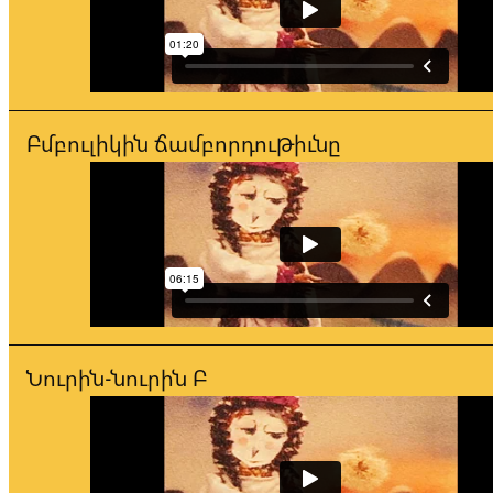
Բմբուլիկին ճամբորդութիւնը
Նուրին-նուրին Բ