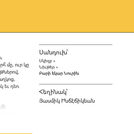
Սանդուխ՝
ւ
Սկիզբ
»
հ մը, ուր կը
Նիւթեր
»
յթներով,
Բարի եկար Նուրին
աղկոց,
 եւ դեռ
Հեղինակ՝
Յասմիկ Ինճէճիկեան
մէ
ւի այն