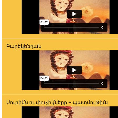
Բարեկենդան
Սուրիկն ու փուչիկները – պատմութիւն