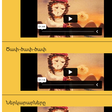
Ծափ-ծափ-ծափ
Ներկարարները