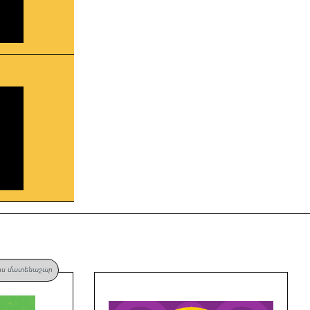
իս մատենաշար