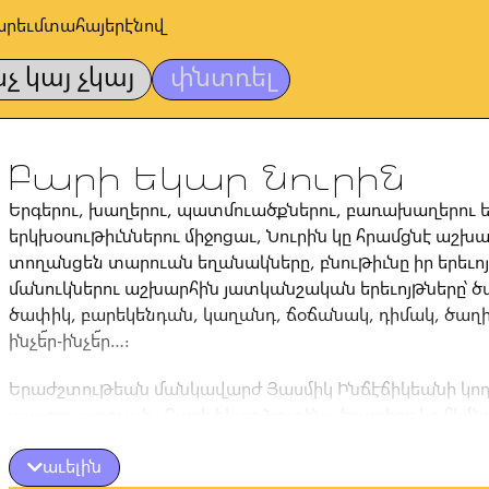
արեւմտահայերէնով
նչ կայ չկայ
փնտռել
Բարի եկար Նուրին
Երգերու, խաղերու, պատմուածքներու, բառախաղերու ե
երկխօսութիւններու միջոցաւ, Նուրին կը հրամցնէ աշխար
տողանցեն տարուան եղանակները, բնութիւնը իր երեւո
մանուկներու աշխարհին յատկանշական երեւոյթները՝ ծ
ծափիկ, բարեկենդան, կաղանդ, ճօճանակ, դիմակ, ծաղիկ
ինչե՜ր-ինչե՜ր…։
Երաժշտութեան մանկավարժ Յասմիկ Ինճէճիկեանի կող
պատրաստուած «Բարի եկար Նուրին» ծրագիրը կը հիմնո
սկզբունքին վրայ, որ բոլոր երեխաներն ալ երաժշտական
աւելին
կարողութիւն ունին. անհրաժեշտ է զայն զարգացնել