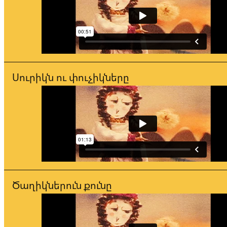
Սուրիկն ու փուչիկները
Ծաղիկներուն քունը