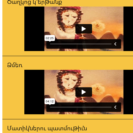
Ծաղկոց կ՚երթանք
Ձմեռ
Մատիկներու պատմութիւն