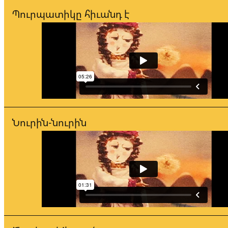
կազմակերպուած եւ նպատակադրուած ձեւով։ Այս առու
Պուրպատիկը հիւանդ է
Պուրպատիկը պարզապէս երգերու հաւաքածոյ մը ըլլալէ
մանկավարժական գործիք մըն է, որ թէ՛ կը զարգացնէ ե
երաժշտական հմտութիւնները, թէ՛ ալ երաժշտութեան մ
երեխաները կ՚օժտէ արտայայտուելու զանազան կարողո
«Բարի եկար Նուրին» ծրագիրը նախ արտադրուած է որ
ձայներիզ 1988 թուականին, ապա 2015 թուականին որպ
խտասալիկներ «Պուրպատիկ»ի հետ միասին՝ «Հայերէն 
երգեր եւ պատմուածքներ» խորագիրով։
Նուրին-նուրին
Ձայներիզին ընդհանուր տեւողութիւնը 32 վայրկեան է։
Հրատարակուած է Vocal Art of Armenian Composers-ի կ