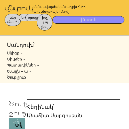
մանկավարժական աղբիւրներ
արեւմտահայերէնով
մեր
նոր
օրացոյց
ինչ
փնտռել
մասին
կայ
չկայ
Սանդուխ՝
Սկիզբ
»
Նիւթեր
»
Պատառիկներ
»
Եւայլն – ա
»
Շուք շուք
Շուք
Հեղինակ՝
շուք
Անահիտ Սարգիսեան