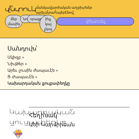
մանկավարժական աղբիւրներ
արեւմտահայերէնով
մեր
նոր
օրացոյց
ինչ
փնտռել
մասին
կայ
չկայ
Սանդուխ՝
Սկիզբ
»
Նիւթեր
»
Արեւ լուսին ժապաւէն
»
Ց Ժապաւէն
»
Կախարդական ցուցափեղկը
Կախարդական
Հեղինակ՝
ցուցափեղկը
Անի Կարմիրեան