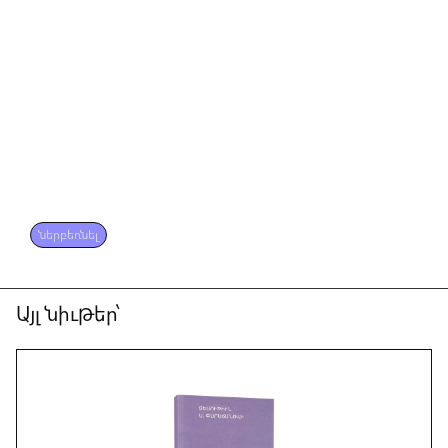
ներբեռնել
Այլ նիւթեր՝