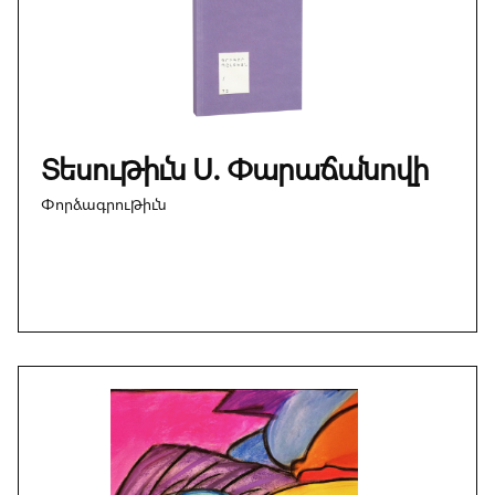
Տեսութիւն Ս. Փարաճանովի
Փորձագրութիւն