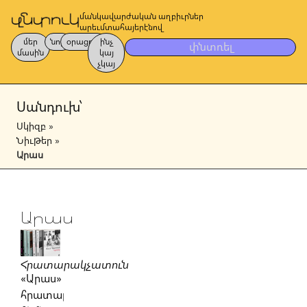
մանկավարժական աղբիւրներ
արեւմտահայերէնով
մեր
նոր
օրացոյց
ինչ
փնտռել
մասին
կայ
չկայ
Սանդուխ՝
Սկիզբ
»
Նիւթեր
»
Արաս
Արաս
Հրատարակչատուն
«Արաս»
հրատարակչութիւնը