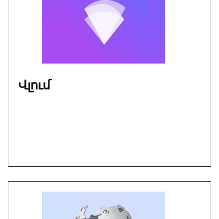
2020-
2021
տարեշրջանին,
նախաձեռնութեամբ
եւ
համագործակցութեամբ
Մարի
Վլում
Կիւլիւմեանի,
տնօրէն՝
Ամերիկայի
Արեւելեան
Թեմի
Ուսումնական
Խորհուրդին
(ANEC)։
Յաջորդող
2021-22
եւ 2022-
23