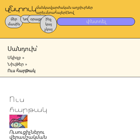
մանկավարժական աղբիւրներ
արեւմտահայերէնով
մեր
նոր
օրացոյց
ինչ
փնտռել
մասին
կայ
չկայ
Սանդուխ՝
Սկիզբ
»
Նիւթեր
»
Ուս հարթակ
Ուս
հարթակ
Ուսուցիչներու
վերամշակման