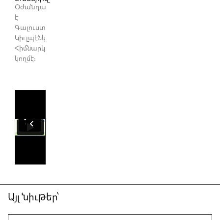
Օժանդակուած
է
Գալուստ
Կիւլպէնկեան
Հիմնարկութեան
կողմէ։
Այլ նիւթեր՝