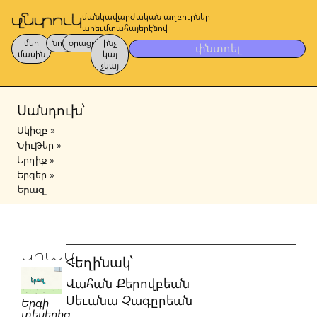
մանկավարժական աղբիւրներ
արեւմտահայերէնով
մեր
նոր
օրացոյց
ինչ
փնտռել
մասին
կայ
չկայ
Սանդուխ՝
Սկիզբ
»
Նիւթեր
»
Երդիք
»
Երգեր
»
Երազ
Երազ
Հեղինակ՝
Վահան Քերովբեան
Սեւանա Չագըրեան
Երգի
տեսերիզ