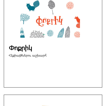
Փոքրիկ
Հէքիաթներու աշխարհ