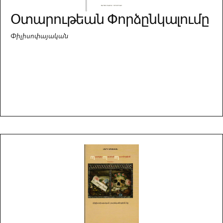
Օտարութեան Փորձընկալումը
Փիլիսոփայական