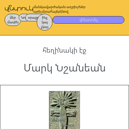
մանկավարժական աղբիւրներ
արեւմտահայերէնով
մեր
նոր
օրացոյց
ինչ
փնտռել
մասին
կայ
չկայ
հեղինակի էջ
Մարկ Նշանեան