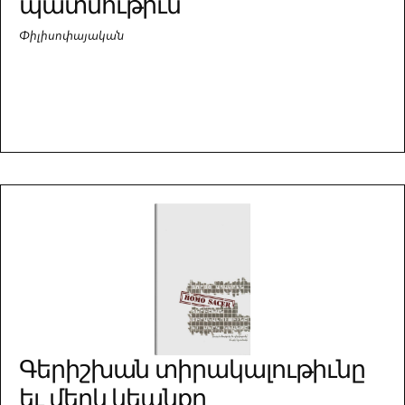
պատմութիւն
Փիլիսոփայական
Գերիշխան տիրակալութիւնը
եւ մերկ կեանքը