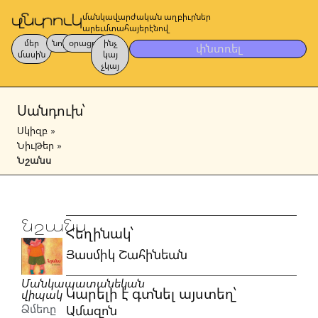
մանկավարժական աղբիւրներ
արեւմտահայերէնով
մեր
նոր
օրացոյց
ինչ
փնտռել
մասին
կայ
չկայ
Սանդուխ՝
Սկիզբ
»
Նիւթեր
»
Նշանս
Նշանս
Հեղինակ՝
Յասմիկ Շահինեան
Մանկապատանեկան
Կարելի է գտնել այստեղ՝
վիպակ
Ձմեռը
Ամազոն