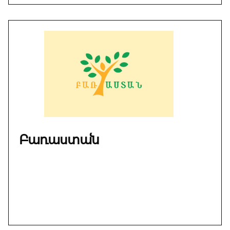
ըլլա՞յ։
Իսկապէս
այդքան
կ՚ատէ՞
ինքը իր
նշանը։
Բառաստան