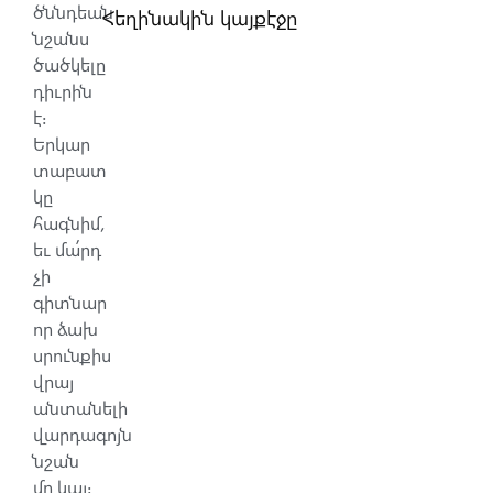
ծննդեան
Հեղինակին կայքէջը
նշանս
ծածկելը
դիւրին
է։
Երկար
տաբատ
կը
հագնիմ,
եւ մա՛րդ
չի
գիտնար
որ ձախ
սրունքիս
վրայ
անտանելի
վարդագոյն
նշան
մը կայ։