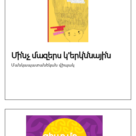
Մինչ մազերս կ՚երկննային
Մանկապատանեկան վիպակ