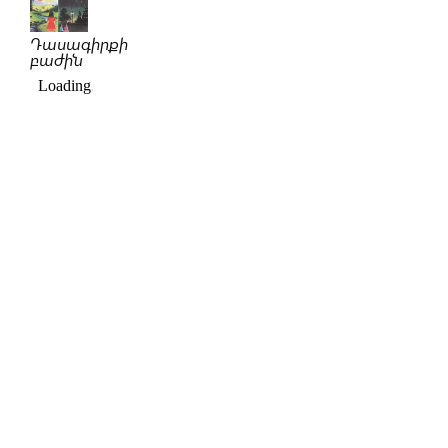
Դասագիրքի
բաժին