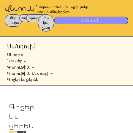
մանկավարժական աղբիւրներ
արեւմտահայերէնով
մեր
նոր
օրացոյց
ինչ
փնտռել
մասին
կայ
չկայ
Սանդուխ՝
Սկիզբ
»
Նիւթեր
»
Գիտութիւն
»
Գիտութիւն Ա. տարի
»
Գիշեր եւ ցերեկ
Գիշեր
եւ
ցերեկ