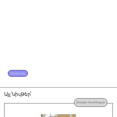
ներբեռնել
Այլ նիւթեր՝
Զարդիս մատենաշար