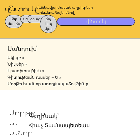
մանկավարժական աղբիւրներ
արեւմտահայերէնով
մեր
նոր
օրացոյց
ինչ
փնտռել
մասին
կայ
չկայ
Սանդուխ՝
Սկիզբ
»
Նիւթեր
»
Իրագիտութիւն
»
Գիտութեան դասեր – Ե
»
Մորթը եւ անոր առողջապահութիւնը
Մորթը
Հեղինակ՝
եւ
Հրաչ Տասնապետեան
անոր