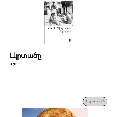
Լկրտածը
Վէպ
Յուշամատեան