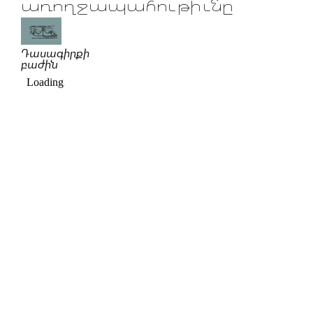
առողջապահութիւնը
Դասագիրքի
բաժին