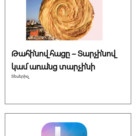
Թահինով հացը – Տարչինով
կամ առանց տարչինի
Տեսերիզ