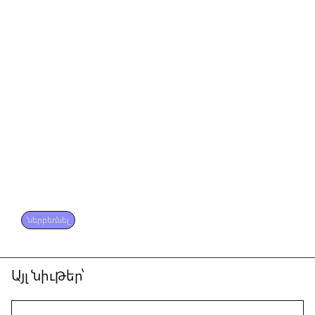
ներբեռնել
Այլ նիւթեր՝