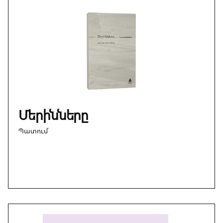
Մերինները
Պատում