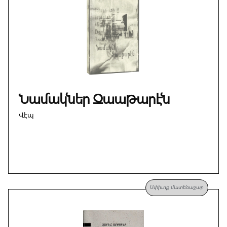
Նամակներ Զաաթարէն
Վէպ
Սփիւռք մատենաշար