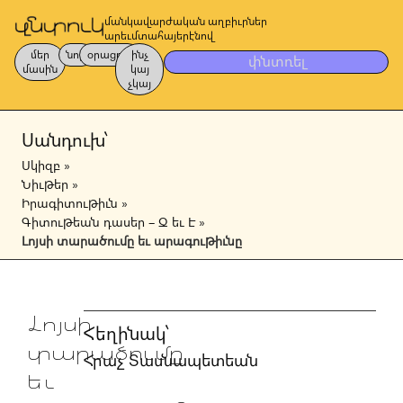
մանկավարժական աղբիւրներ
արեւմտահայերէնով
մեր
նոր
օրացոյց
ինչ
փնտռել
մասին
կայ
չկայ
Սանդուխ՝
Սկիզբ
»
Նիւթեր
»
Իրագիտութիւն
»
Գիտութեան դասեր – Զ եւ Է
»
Լոյսի տարածումը եւ արագութիւնը
Լոյսի
Հեղինակ՝
տարածումը
Հրաչ Տասնապետեան
եւ