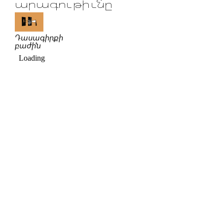
արագութիւնը
Դասագիրքի
բաժին