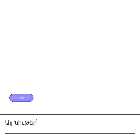
ներբեռնել
Այլ նիւթեր՝