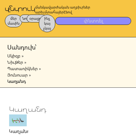
մանկավարժական աղբիւրներ
արեւմտահայերէնով
մեր
նոր
օրացոյց
ինչ
փնտռել
մասին
կայ
չկայ
Սանդուխ՝
Սկիզբ
»
Նիւթեր
»
Պատառիկներ
»
Յունուար
»
Կաղանդ
Կաղանդ
Կաղանդ