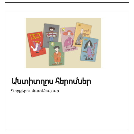
Անտիտղոս հերոսներ
Գիրքերու մատենաշար