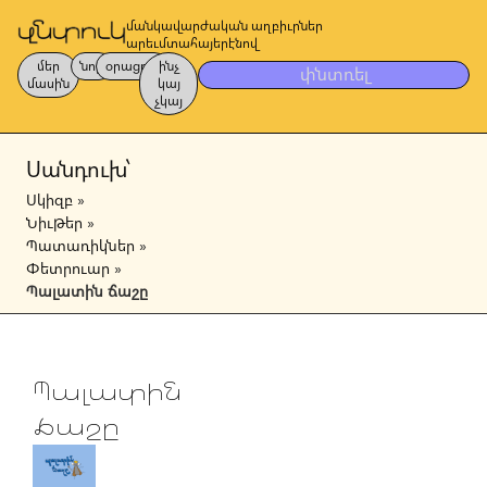
մանկավարժական աղբիւրներ
արեւմտահայերէնով
մեր
նոր
օրացոյց
ինչ
փնտռել
մասին
կայ
չկայ
Սանդուխ՝
Սկիզբ
»
Նիւթեր
»
Պատառիկներ
»
Փետրուար
»
Պալատին ճաշը
Պալատին
ճաշը