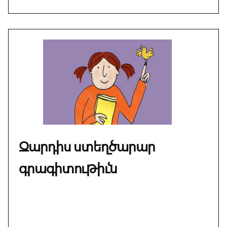
խաշ է…
Խաշը
ճաշ է,
ճաշը
խաշ է…
Խաշը
ճաշ է,
նախաճաշ
է…
Զարդիս ստեղծարար
գրագիտութիւն