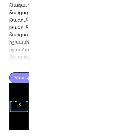
Թագաւորը
հարցուց
թագուհիին,
թագուհին
հարցուց
իշխանին,
իշխանը
հարցուց
իշխանուհիին՝
ի՞նչ է
աւելին
անունը
այս
ճաշին…
Իշխանուհին
պատասխանեց
իշխանին,
իշխանը
պատասխանեց