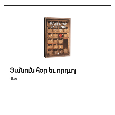
Յանուն հօր եւ որդւոյ
Վէպ