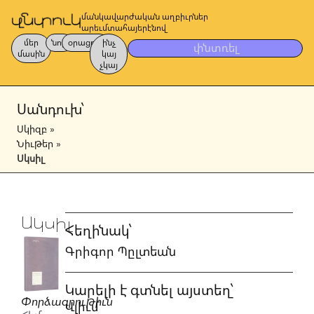
մանկավարժական աղբիւրներ
արեւմտահայերէնով
մեր
նոր
օրացոյց
ինչ
փնտռել
մասին
կայ
չկայ
Սանդուխ՝
Սկիզբ
»
Նիւթեր
»
Սկսիլ
Սկսիլ
Հեղինակ՝
Գրիգոր Պըլտեան
Կարելի է գտնել այստեղ՝
Փորձագրութիւն
Վլիւմ