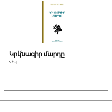
Օժանդակուած
է
Գալուստ
Կիւլպէնկեան
Հիմնարկութեան
կողմէ։
Կրկնագիր մարդը
Վէպ