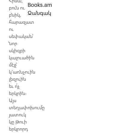
Հիմա,
Books.am
բուն ու
Զանգակ
բնիկ,
հարազատ
ու
սեփական՝
նոր
սկիզբի
կալուածին
մէջ՝
կ՚առնչուին
լեզուին
եւ ո՛չ
երկրին։
Այս
տեղափոխումը
յատուկ
կը թուի
երկրորդ