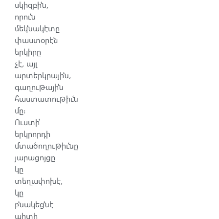
սկիզբին,
որուն
մեկնակէտը
փաստօրէն
երկիրը
չէ, այլ
արտերկրային,
գաղութային
հաստատութիւն
մը։
Ուստի՝
երկրորդի
մտածողութիւնը
յարացոյցը
կը
տեղափոխէ,
կը
բնակեցնէ
պիտի