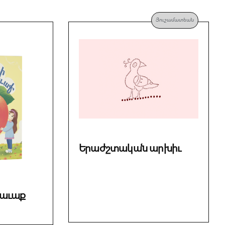
Յուշամատեան
Երաժշտական արխիւ
հաւաք