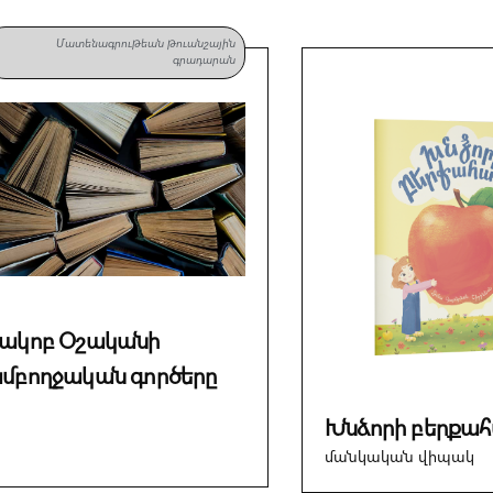
Մատենագրութեան թուանշային
գրադարան
ակոբ Օշականի
մբողջական գործերը
Խնձորի բերքա
մանկական վիպակ