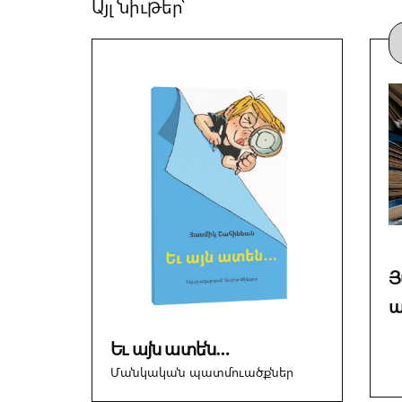
Այլ նիւթեր՝
Յ
ա
Եւ այն ատեն…
Մանկական պատմուածքներ