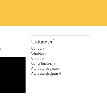
Սանդուխ՝
Սկիզբ
»
է։
Նիւթեր
»
Երդիք
»
Ակուլ Տուկուլ
»
Բառ բառի վրայ
»
Բառ բառի վրայ 4