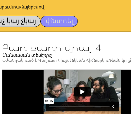
արեւմտահայերէնով
նչ կայ չկայ
փնտռել
Բառ բառի վրայ 4
Մանկական տեսերիզ
Օժանդակուած է Գալուստ Կիւլպէնկեան Հիմնարկութեան կողմ