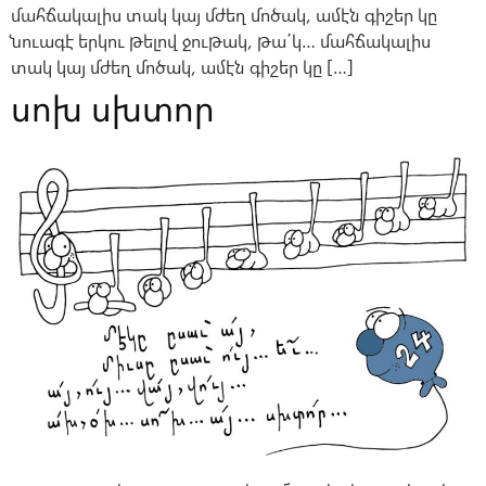
մահճակալիս տակ կայ մժեղ մոծակ, ամէն գիշեր կը
նուագէ երկու թելով ջութակ, թա΄կ… մահճակալիս
տակ կայ մժեղ մոծակ, ամէն գիշեր կը […]
սոխ սխտոր