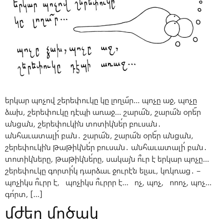
երկար պոչով շերեփուկը կը լողա՜ր… պոչը աջ, պոչը
ձախ, շերեփուկը դէպի առաջ… շարա՜ն, շարա՜ն օրե՜ր
անցան, շերեփուկին տոտիկնե՛ր բուսան․
անհաւատալի՛ բան․ շարա՜ն, շարա՜ն օրե՜ր անցան,
շերեփուկին թաթիկնե՛ր բուսան․ անհաւատալի՛ բան․
տոտիկները, թաթիկնե՛րը, սակայն ո՞ւր է երկար պոչը…
շերեփուկը գորտի՛կ դարձաւ ջուրէն ելաւ, կռկռաց․ –
պոչիկս ո՞ւրր է, պոչիկս ո՞ւրրր է… ոչ, պոչ, ոոոչ, պոչ…
գո՛րտ, […]
մժեղ մոծակ