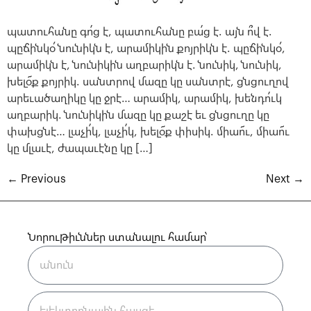
պատուհանը գո՛ց է, պատուհանը բա՛ց է. այն ո՞վ է.
պըճինկօ՛ նունիկն է, արամիկին քոյրիկն է. պըճինկօ՛,
արամիկն է, նունիկին աղբարիկն է. նունիկ, նունիկ,
խելօ՜ք քոյրիկ. սանտրով մազը կը սանտրէ, ցնցուղով
արեւածաղիկը կը ջրէ… արամիկ, արամիկ, խենդո՛ւկ
աղբարիկ. նունիկին մազը կը քաշէ եւ ցնցուղը կը
փախցնէ… լաչի՛կ, լաչի՛կ, խելօ՜ք փիսիկ. միաո՜ւ, միաո՜ւ
կը մլաւէ, ժապաւէնը կը […]
←
Previous
Next
→
Նորութիւններ ստանալու համար՝