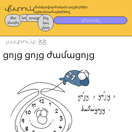
մանկավարժական աղբիւրներ
արեւմտահայերէնով
մեր
նոր
օրացոյց
ինչ
փնտռել
մասին
կայ
չկայ
յատուկ:
ձձ
ցոյց ցոյց ժամացոյց