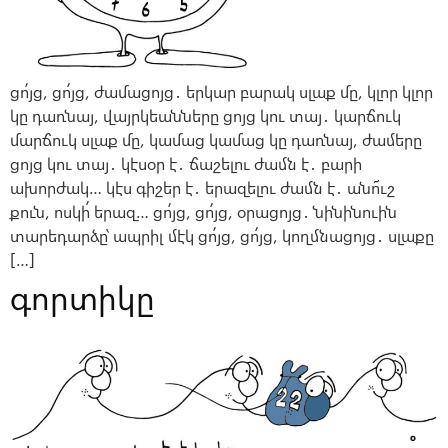
ցո՛յց, ցո՛յց, ժամացոյց․ երկար բարակ սլաք մը, կլոր կլոր
կը դառնայ, վայրկեանները ցոյց կու տայ․ կարճուկ
մարճուկ սլաք մը, կամաց կամաց կը դառնայ, ժամերը
ցոյց կու տայ․ կէսօր է․ ճաշելու ժամն է․ բարի
ախորժակ… կէս գիշեր է․ երազելու ժամն է․ անո՜ւշ
քուն, ոսկի՛ երազ… ցո՛յց, ցո՛յց, օրացոյց․ նինինուին
տարեդարձը՝ ապրիլ մէկ ցո՛յց, ցո՛յց, կողմնացոյց․ սլաքը
[…]
գորտիկը