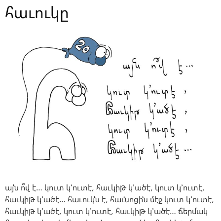
հաւուկը
այն ո՞վ է… կուտ կ՚ուտէ, հաւկիթ կ՚ածէ, կուտ կ՚ուտէ,
հաւկիթ կ՚ածէ… հաւուկն է, հաւնոցին մէջ կուտ կ՚ուտէ,
հաւկիթ կ՚ածէ, կուտ կ՚ուտէ, հաւկիթ կ՚ածէ… ճերմակ