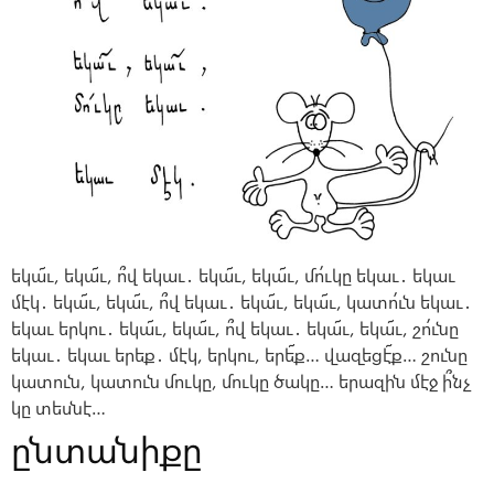
եկա՜ւ, եկա՜ւ, ո՞վ եկաւ․ եկա՜ւ, եկա՜ւ, մո՛ւկը եկաւ․ եկաւ
մէկ․ եկա՜ւ, եկա՜ւ, ո՞վ եկաւ․ եկա՜ւ, եկա՜ւ, կատո՛ւն եկաւ․
եկաւ երկու․ եկա՜ւ, եկա՜ւ, ո՞վ եկաւ․ եկա՜ւ, եկա՜ւ, շո՛ւնը
եկաւ․ եկաւ երեք․ մէկ, երկու, երե՜ք… վազեցէ՜ք… շունը
կատուն, կատուն մուկը, մուկը ծակը… երազին մէջ ի՞նչ
կը տեսնէ…
ընտանիքը