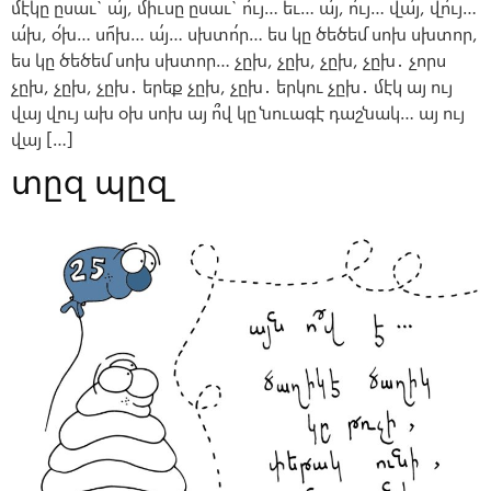
մէկը ըսաւ` ա՛յ, միւսը ըսաւ` ո՛ւյ… ե՜ւ… ա՛յ, ո՛ւյ… վա՛յ, վո՛ւյ…
ա՛խ, օ՛խ… սո՜խ… ա՛յ… սխտո՛ր… ես կը ծեծեմ սոխ սխտոր,
ես կը ծեծեմ սոխ սխտոր… չըխ, չըխ, չըխ, չըխ․ չորս
չըխ, չըխ, չըխ․ երեք չըխ, չըխ․ երկու չըխ․ մէկ այ ույ
վայ վույ ախ օխ սոխ այ ո՞վ կը նուագէ դաշնակ… այ ույ
վայ […]
տըզ պըզ