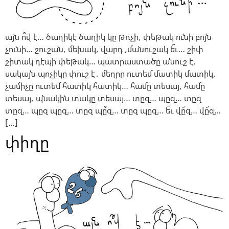
այն ո՞վ է… ծաղիկէ ծաղիկ կը թռչի, փեթակ ունի բոյն
չունի… շուշան, մեխակ, վարդ ,մանուշակ ե՜ւ… շիփ
շիտակ դէպի փեթակ… պատրաստածը անուշ է,
սակայն պոչիկը փուշ է․ մեղրը ուտեմ մատիկ մատիկ,
չամիչը ուտեմ հատիկ հատիկ… համը տեսայ, համը
տեսայ, պնակին տակը տեսայ… տըզ… պըզ… տըզ
տըզ… պըզ պըզ… տըզ պը՞զ… տըզ պըզ… ե՜ւ վը՜զ… վը՜զ…
[…]
փիղը