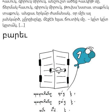
հաւուկ, գիրուկ միրուկ, անշուշտ ածեց հաւկիթ մը,
ճերմակ հաւուկ, գիրուկ միրուկ, թուխս նստաւ տաքո՜ւկ
տաքուկ․ անցաւ երկա՜ր ժամանակ․ օր մըն ալ
յանկա՛րծ, չը՜րըխըկը, մէջէն ելաւ ճուտիկ մը․ – կը՛տ կը՛տ
կըտա՜կ, […]
բարեւ