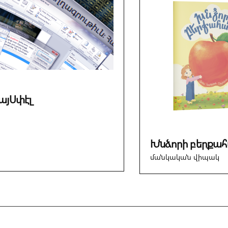
այՍփէլ
Խնձորի բերքա
մանկական վիպակ