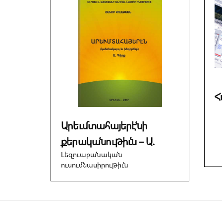
Հ
Արեւմտահայերէնի
քերականութիւն – Ա.
Լեզուաբանական
ուսումնասիրութիւն