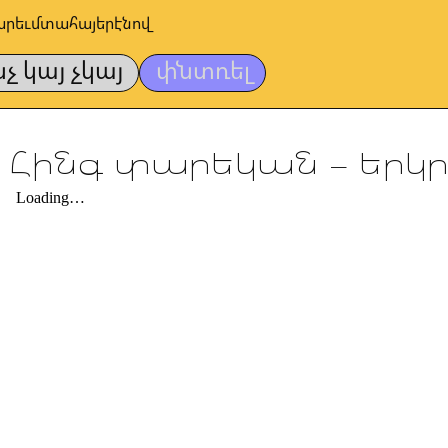
արեւմտահայերէնով
նչ կայ չկայ
փնտռել
Հինգ տարեկան – երկր