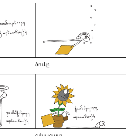
ձուկը
գլխացաւը