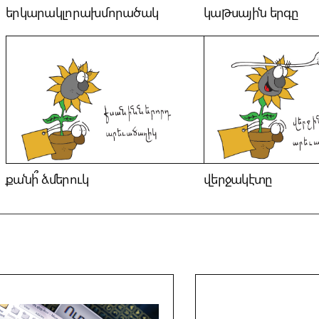
երկարակլորախմորածակ
կաթսային երգը
քանի՞ ձմերուկ
վերջակէտը