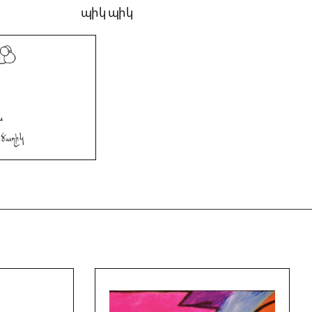
պիկ պիկ