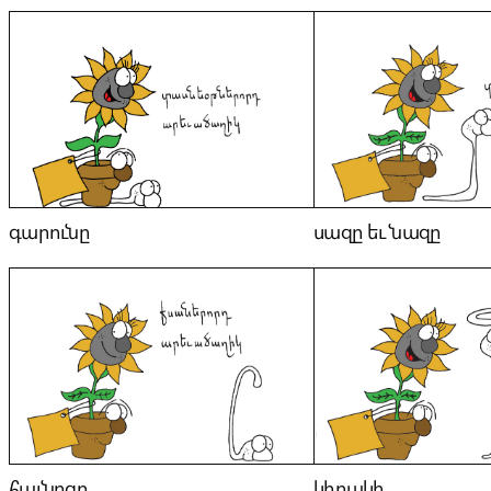
գարունը
սազը եւ նազը
հաւնոցը
կիրակի