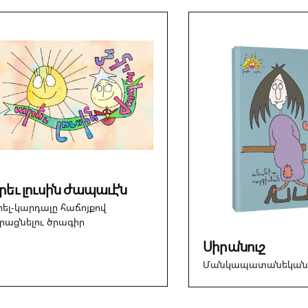
իրարու միացնող սահմանը խուզարկելու։
րեւ լուսին ժապաւէն
րել-կարդալը հաճոյքով
ւրացնելու ծրագիր
Սիրանուշ
Մանկապատանեկան