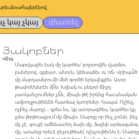
արեւմտահայերէնով
նչ կայ չկայ
փնտռել
Յակոբներ
Վէպ
Մարդկային էակ մը կարծես՝ բոլորովին վարձու
բաներով, զգեստ, անուն, կենսաձեւ ու ոճ։ Վրիպա՞ծ
մը մարդասերումի մեծ գործի երկայնքին։ Ասոր
թափօններէն մի՞ն։ Խլեակ ու բեկոր՝ ճիշդ
յատկանշումներ չե՞ն, միայն թէ իրենց հաւանական
ամբողջութենէն հատեալ կտորներ։ Հապա՛։ Ոչինչ,
ոչի՛նչ մարդը… գրես ես, կը ստորագծես, կարծես կը
լսես թրթռացում մը միայն։ Մարդը որ ինչ չունի, ինչ
մը չէ, գուցէ ամենատեղ ձայն մը, ձայնի արձագանգ
մը, առանց որեւէ ընչութեան՝ ոչնչութիւնն է։ Մարդ