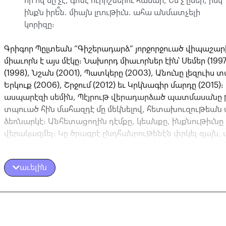
որ ով մը չէ, գոնէ ուրիշներու համար, Ես չ՚ըսեր, իսկ
ինքն իրե՞ն. միայն լռութիւն. ահա անմատչելի
կորիզը։
Գրիգոր Պըլտեան “Գիշերադարձ” յորջորջուած վիպաշար
միաւորն է այս մէկը։ Նախորդ միաւորներ էին՝ Սեմեր (199
(1998), Նշան (2001), Պատկերը (2003), Անունը լեզուիս տ
Երկուք (2006), Շրջում (2012) եւ Կրկնագիր մարդը (2015
ասպարէզի սեմին, Պէյրութ վերադարձած պատմասանը 
տպուած հին մահազդէ մը մեկնելով, հետախուզութեան մ
ձեռնարկէ։ Անհետացողին դէմքը, կեանքը, ինքնութիւնը 
վերակազմել։ Կը ծրագրէ ընդհանրութենէն փրկել զայն, 
վերադարձնել եզակիութիւն։ Հեղինակին համար՝ առիթ մ
մը եւս Հայկաշէնի բլուրին բնակիչները խօսեցնելու, անո
աւելին
դիմանկարները հրամցնելու, գաղթականի վիճակէն դէպ
բարեկեցութիւն անոնց դանդաղ անցքին հետեւելու։ Բայ
նաեւ “վերադարձ”ի ու “շրջադարձ”ի թեմաները անգամ մ
շօշափելու, առասպելի եւ իրականութեան միջեւ նուրբ
փորձարկելու, վկայագրութիւն եւ գրականութիւն իրարմ