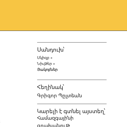
Սանդուխ՝
Սկիզբ
»
Նիւթեր
»
Յակոբներ
Հեղինակ՝
Գրիգոր Պըլտեան
Կարելի է գտնել այստեղ՝
Համազգայինի
ը
գրախանութ