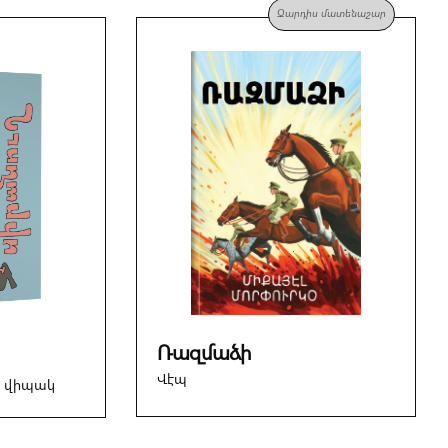
Զարդիս մատենաշար
Ռազմաձի
Վէպ
 վիպակ