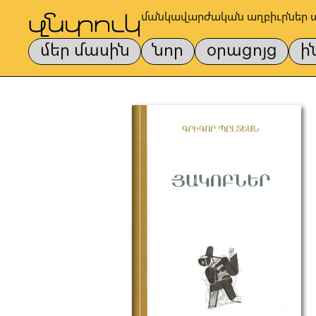
մանկավարժական աղբիւրներ 
մեր մասին
նոր
օրացոյց
ի