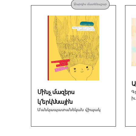
Զարդիս մատենաշար
Ա
Մինչ մազերս
Գ
ի
կ՚երկննային
Մանկապատանեկան վիպակ