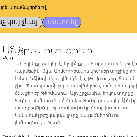
արեւմտահայերէնով
նչ կայ չկայ
փնտռել
Անձրեւոտ օրեր
Վէպ
— Երկի՛նքը ծակեր է, երկի՛նքը,— ձայն տուաւ ներսէ
Վարսենիկ, Տկն. Արմտիքեանին կրտսեր աղջիկը՝ որ
երեսունհինգի մօտ կին մըն էր, թուխ ու չոր, համակ
ջիղ։ Պատերազմի չորս տարիներուն, ամուսինը գեր
մնացեր էր Գերմանիա։ Այդ շրջանին, երկու տղոցը
հոգն ու մանաւանդ մինակութիւնը քայքայեր էին իր
առողջութիւնը, որ տակաւին կը մնար խախուտ,
հակառակ բժշկական լուրջ խնամքներուն ու
լեռնագնացութեան…։