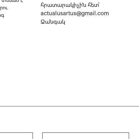
ս տեսած է
հրատարակիչին հետ՝
րու
actualusartus@gmail.com
նգ
Զանգակ