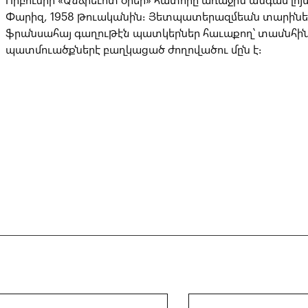
Որբունիի «Անձրեւոտ օրեր» հատորը առաջին անգամ լոյ
Փարիզ, 1958 թուականին։ Յետպատերազմեան տարինե
ֆրանսահայ գաղութէն պատկերներ հաւաքող՝ տասնհի
պատմուածքներէ բաղկացած ժողովածու մըն է։