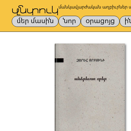
մանկավարժական աղբիւրներ 
մեր մասին
նոր
օրացոյց
ի