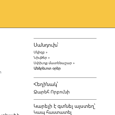
Սանդուխ՝
Սկիզբ
»
ն
Նիւթեր
»
Սփիւռք մատենաշար
»
Անձրեւոտ օրեր
ի
Հեղինակ՝
Զարեհ Որբունի
Կարելի է գտնել այստեղ՝
Կապ հաստատել