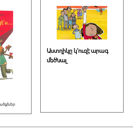
Աստղիկը կ՚ուզէ արագ
մեծնալ
ածքներ