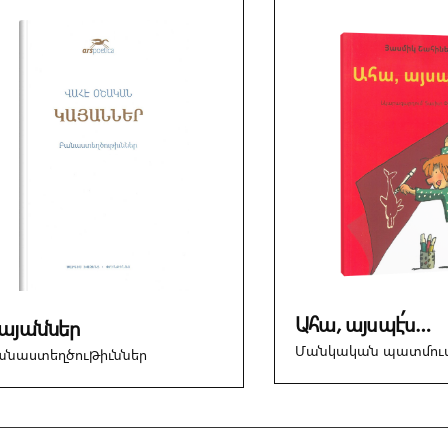
Ահա, այսպէ՛ս…
այաններ
Մանկական պատմու
անաստեղծութիւններ