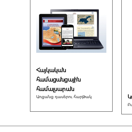
Հայկական
համացանցային
համալսարան
Կ
Առցանց դասերու հարթակ
Բ