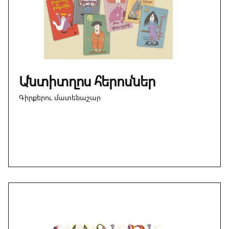
Անտիտղոս հերոսներ
Գիրքերու մատենաշար