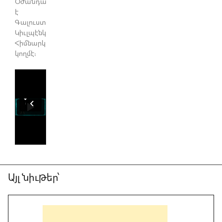
Օժանդակուած
է
Գալուստ
Կիւլպէնկեան
Հիմնարկութեան
կողմէ։
Այլ նիւթեր՝