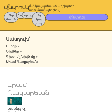
մանկավարժական աղբիւրներ
արեւմտահայերէնով
մեր
նոր
օրացոյց
ինչ
փնտռել
մասին
կայ
չկայ
Սանդուխ՝
Սկիզբ
»
Նիւթեր
»
Գիւտ մը նիւթ մը
»
Արամ Ղազարեան
Արամ
Ղազարեան
տեսերիզ