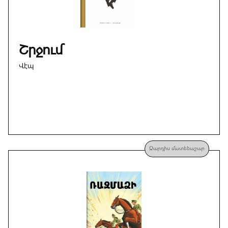
Շրջում
Վէպ
Զարդիս մատենաշար