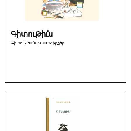
Գիտութիւն
Գիտութեան դասագիրքեր