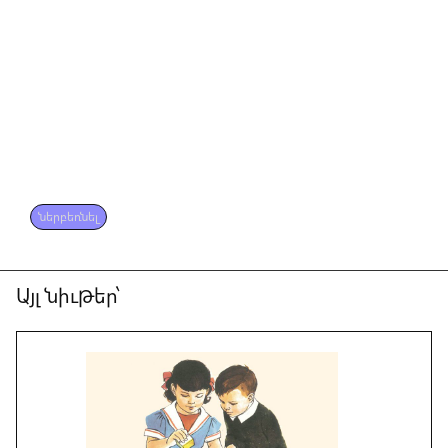
ներբեռնել
Այլ նիւթեր՝