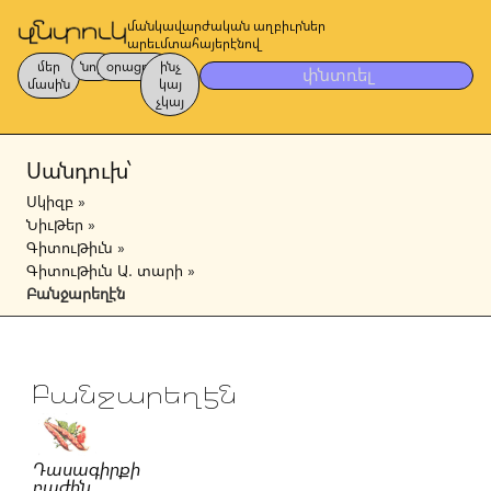
մանկավարժական աղբիւրներ
արեւմտահայերէնով
մեր
նոր
օրացոյց
ինչ
փնտռել
մասին
կայ
չկայ
Սանդուխ՝
Սկիզբ
»
Նիւթեր
»
Գիտութիւն
»
Գիտութիւն Ա. տարի
»
Բանջարեղէն
Բանջարեղէն
Դասագիրքի
բաժին