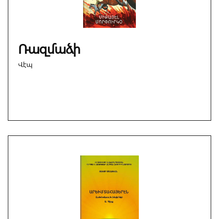
Ռազմաձի
Վէպ