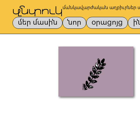
մանկավարժական աղբիւրներ 
մեր մասին
նոր
օրացոյց
ի