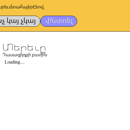
արեւմտահայերէնով
նչ կայ չկայ
փնտռել
Տերեւը
Դասագիրքի բաժին