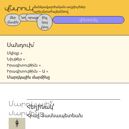
մանկավարժական աղբիւրներ
արեւմտահայերէնով
մեր
նոր
օրացոյց
ինչ
փնտռել
մասին
կայ
չկայ
Սանդուխ՝
Սկիզբ
»
Նիւթեր
»
Իրագիտութիւն
»
Իրագիտութիւն – Ա
»
Մարդկային մարմինը
Մարդկային
Հեղինակ՝
մարմինը
Հրաչ Տասնապետեան