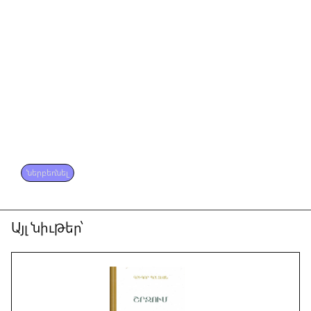
ներբեռնել
Այլ նիւթեր՝