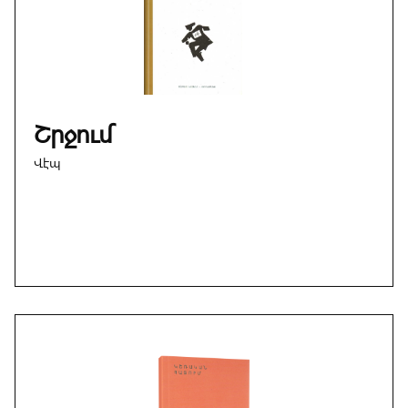
Շրջում
Վէպ