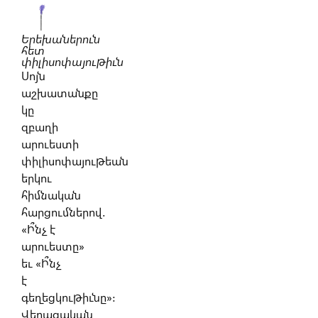
Երեխաներուն
հետ
փիլիսոփայութիւն
Սոյն
աշխատանքը
կը
զբաղի
արուեստի
փիլիսոփայութեան
երկու
հիմնական
հարցումներով.
«Ի՞նչ է
արուեստը»
եւ «Ի՞նչ
է
գեղեցկութիւնը»:
Վերացական