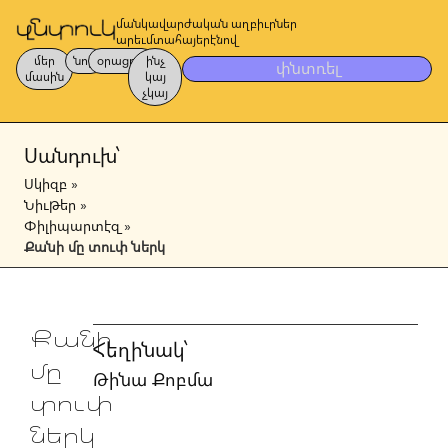
մանկավարժական աղբիւրներ
արեւմտահայերէնով
մեր
նոր
օրացոյց
ինչ
փնտռել
մասին
կայ
չկայ
Սանդուխ՝
Սկիզբ
»
Նիւթեր
»
Փիլիպարտէզ
»
Քանի մը տուփ ներկ
Քանի
Հեղինակ՝
մը
Թինա Քոբմա
տուփ
ներկ