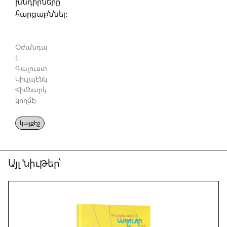
խնդիրները
հարցաքննել:
Օժանդակուած
է
Գալուստ
Կիւլպէնկեան
Հիմնարկութեան
կողմէ։
կայքէջ
Այլ նիւթեր՝