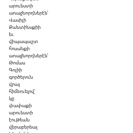
արուեստի
առաջնորդներէն՝
Վասիլի
Քանտինսքիի
եւ
վիպապաշտ
հոսանքի
առաջնորդներէն՝
Թոմաս
Գոլիի
գործերուն
վրայ
հիմնուելով՝
կը
փափաքի
արուեստի
էութեան
վերաբերեալ