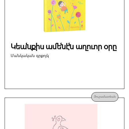
Կեանքիս ամենէն աղուոր օրը
Մանկական գրքոյկ
Յուշամատեան