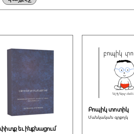
Բոպիկ տոտիկ
Մանկական գրքոյկ
փիւռք եւ ինքնացում