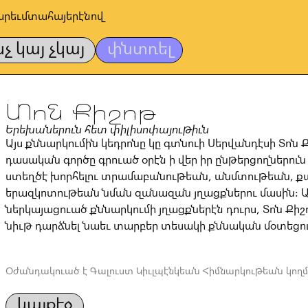
արեւմտահայերէնով
նչ կայ չկայ
փնտռել
Տոն Քիշոթ
Երեխաներուն հետ փիլիսոփայութիւն
Այս քննարկումին կեդրոնը կը գտնուի Սերվանդէսի Տոն Ք
դասական գործը գրուած օրէն ի վեր իր ընթերցողներուն
ստեղծէ խորհելու տրամաբանութեան, անմտութեան, ք
երազկոտութեան նման զանազան յղացքներու մասին: 
ներկայացուած քննարկումի յղացքներէն դուրս, Տոն Քիշ
նիւթ դարձնել նաեւ տարբեր տեսակի քննական մօտեցու
Օժանդակուած է Գալուստ Կիւլպէնկեան Հիմնարկութեան կողմ
կայքէջ