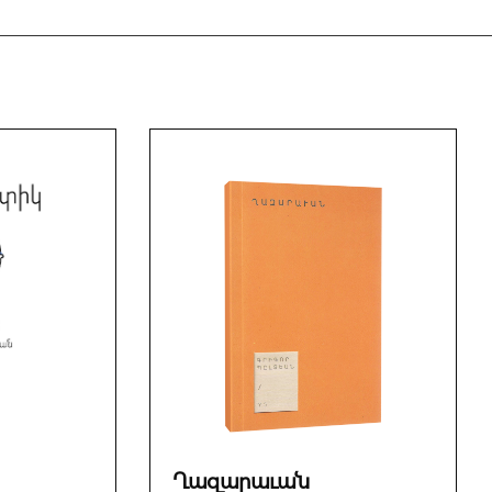
Ղազարաւան