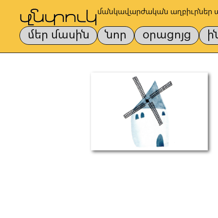
մանկավարժական աղբիւրներ 
մեր մասին
նոր
օրացոյց
ի