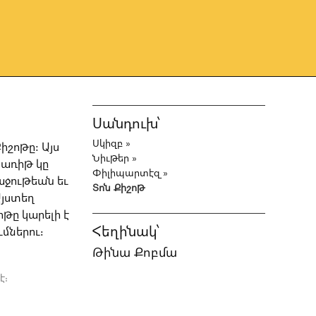
Սանդուխ՝
Սկիզբ
»
իշոթը: Այս
Նիւթեր
»
 առիթ կը
Փիլիպարտէզ
»
աջութեան եւ
Տոն Քիշոթ
Այստեղ
ոթը կարելի է
Հեղինակ՝
մներու։
Թինա Քոբմա
է։