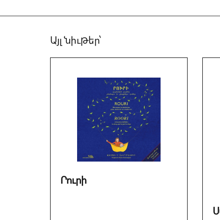
Այլ նիւթեր՝
Րուրի
Ս