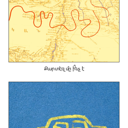
Քարտէզ մը ի՞նչ է