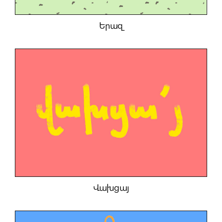
Երազ
Վախցայ