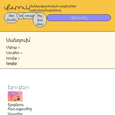
մանկավարժական աղբիւրներ
արեւմտահայերէնով
մեր
նոր
օրացոյց
ինչ
փնտռել
մասին
կայ
չկայ
Սանդուխ՝
Սկիզբ
»
Նիւթեր
»
Երդիք
»
Երգեր
Երգեր
Երգերու
հաւաքածոյ
Այստեղ