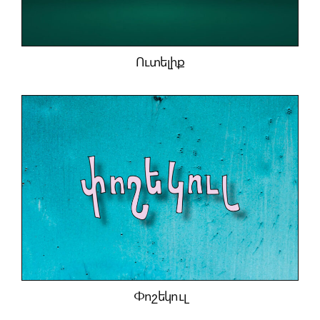
Ուտելիք
Փոշեկուլ