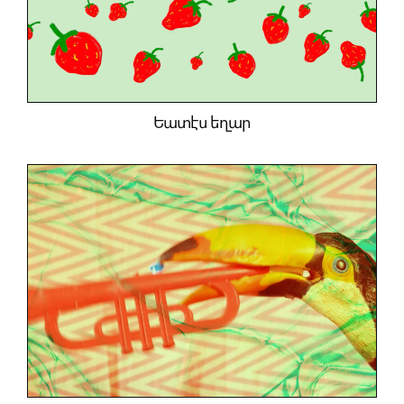
Եատէս եղար