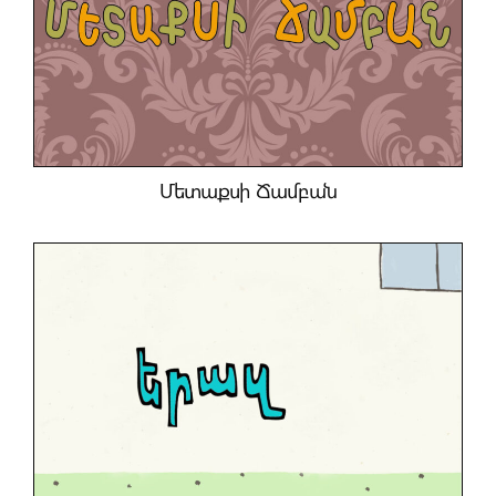
Մետաքսի Ճամբան