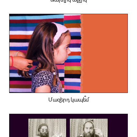
Մազերդ կապե՞մ