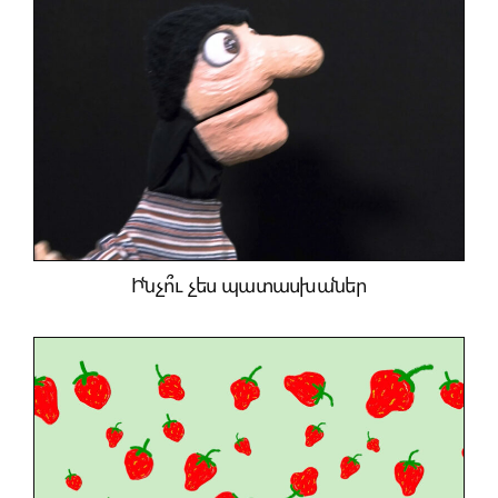
Ինչո՞ւ չես պատասխաներ