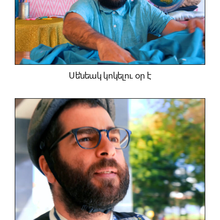
Սենեակ կոկելու օր է