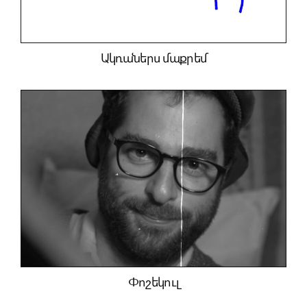
Ակռաներս մաքրեմ
Փոշեկուլ