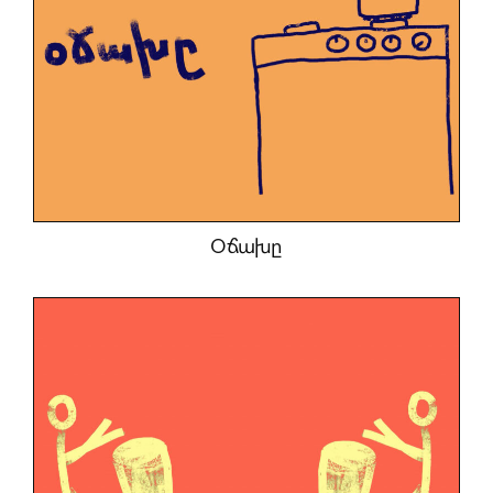
Օճախը