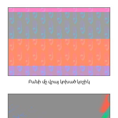
Բանի մը վրայ կոխած կօշիկ