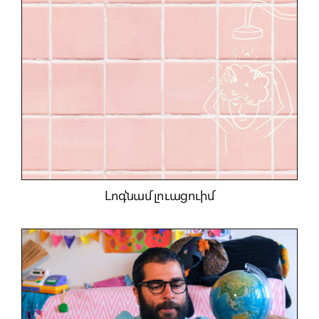
Լոգնամ լուացուիմ