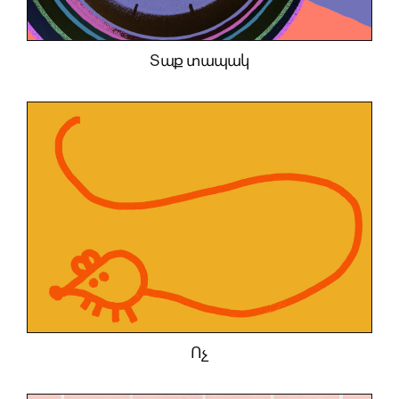
Տաք տապակ
Ոչ