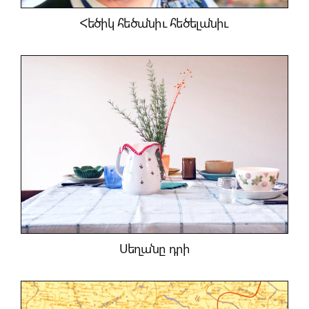
Հեծիկ հեծանիւ հեծելանիւ
Սեղանը դրի