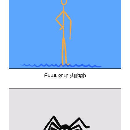
Բնաւ ջուր չկլլեցի