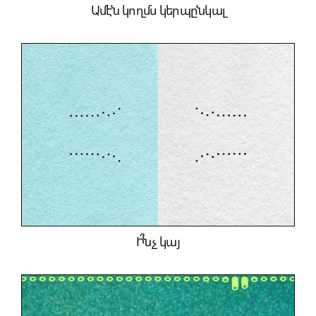
Ամէն կողմս կերպընկալ
Ի՞նչ կայ