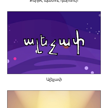
Քերթէ պատռէ դարձուր
Ալեչափ