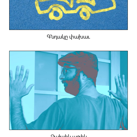
Գնդակը փախաւ
Ձախլիկ աջլիկ