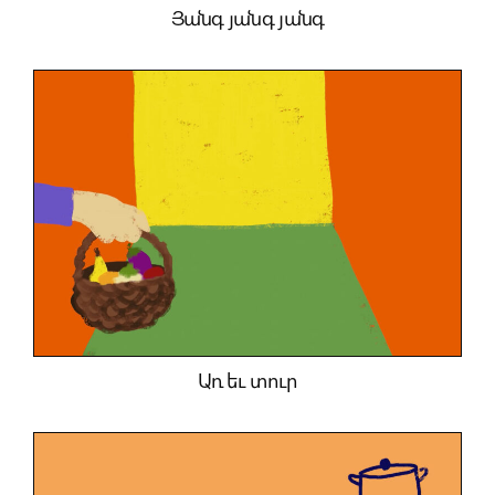
Յանգ յանգ յանգ
Առ եւ տուր