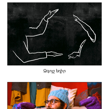
Զգոյշ եղիր