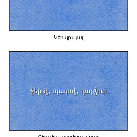
կողմէ։
Կերպընկալ