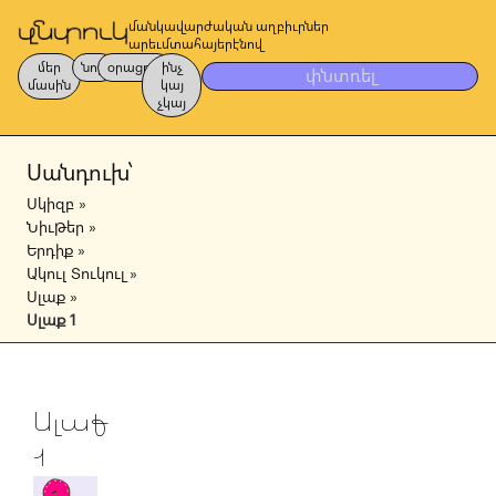
մանկավարժական աղբիւրներ
արեւմտահայերէնով
մեր
նոր
օրացոյց
ինչ
փնտռել
մասին
կայ
չկայ
Սանդուխ՝
Սկիզբ
»
Նիւթեր
»
Երդիք
»
Ակուլ Տուկուլ
»
Սլաք
»
Սլաք 1
Սլաք
1