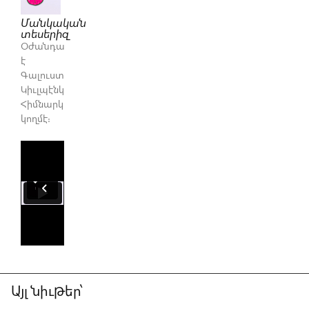
Մանկական
տեսերիզ
Օժանդակուած
է
Գալուստ
Կիւլպէնկեան
Հիմնարկութեան
կողմէ։
Այլ նիւթեր՝