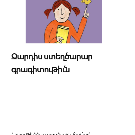
Զարդիս ստեղծարար
գրագիտութիւն
Նորութիւններ ստանալու համար՝