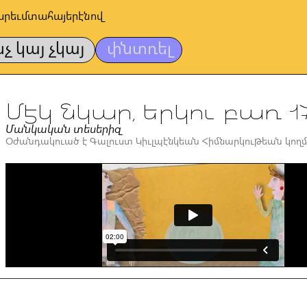
արեւմտահայերէնով
նչ կայ չկայ
փնտռել
Մէկ նկար, երկու բառ 1
Մանկական տեսերիզ
Օժանդակուած է Գալուստ Կիւլպէնկեան Հիմնարկութեան կողմ