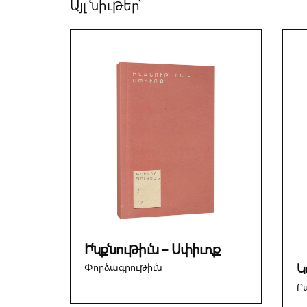
Այլ նիւթեր՝
Ինքնութիւն – Սփիւռք
Կ
Փորձագրութիւն
Բ