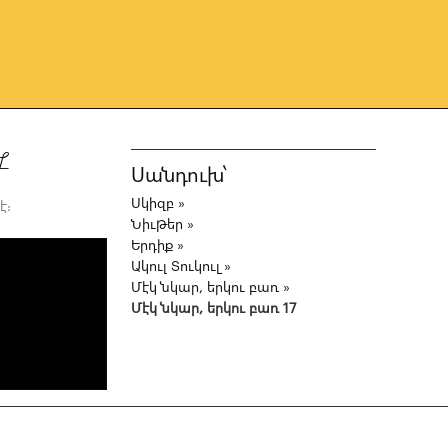
7
Սանդուխ՝
Սկիզբ
»
է։
Նիւթեր
»
Երդիք
»
Ակուլ Տուկուլ
»
Մէկ նկար, երկու բառ
»
Մէկ նկար, երկու բառ 17