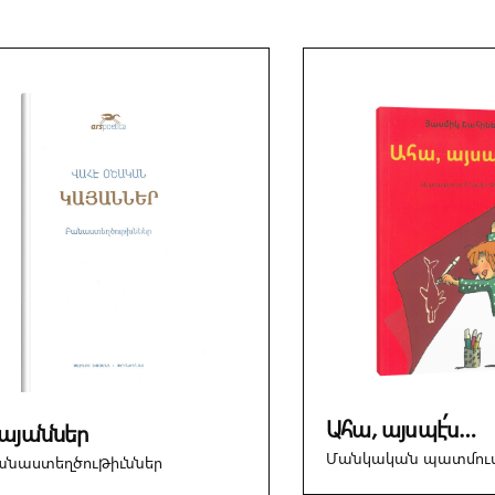
Ահա, այսպէ՛ս…
այաններ
Մանկական պատմու
անաստեղծութիւններ