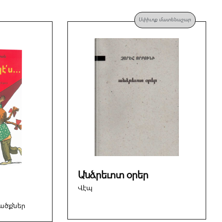
Սփիւռք մատենաշար
Անձրեւոտ օրեր
Վէպ
ածքներ