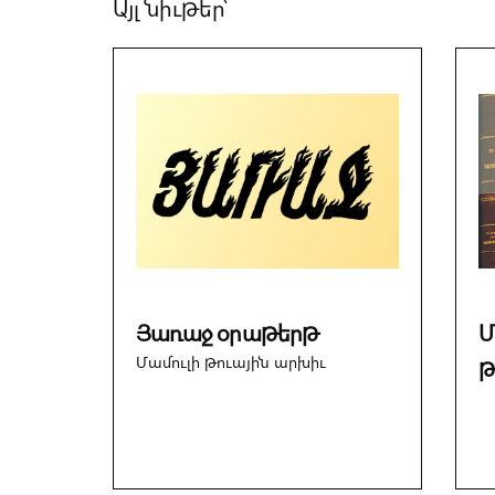
Այլ նիւթեր՝
Յառաջ օրաթերթ
Մ
Մամուլի թուային արխիւ
թ