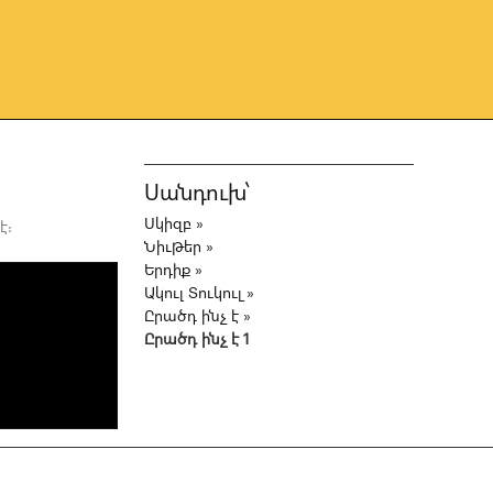
Սանդուխ՝
Սկիզբ
»
է։
Նիւթեր
»
Երդիք
»
Ակուլ Տուկուլ
»
Ըրածդ ինչ է
»
Ըրածդ ինչ է 1