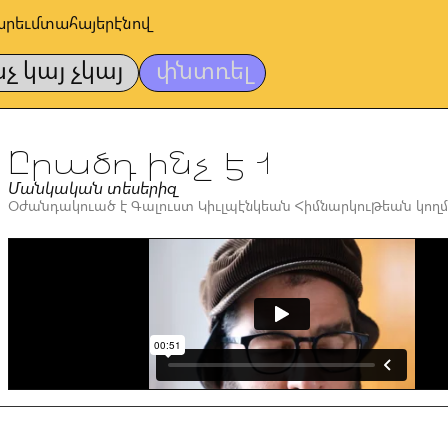
արեւմտահայերէնով
նչ կայ չկայ
փնտռել
Ըրածդ ինչ է 1
Մանկական տեսերիզ
Օժանդակուած է Գալուստ Կիւլպէնկեան Հիմնարկութեան կողմ