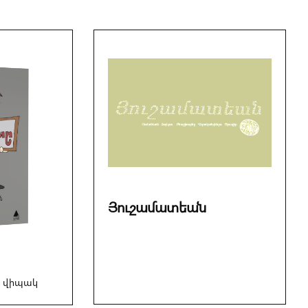
Յուշամատեան
 վիպակ