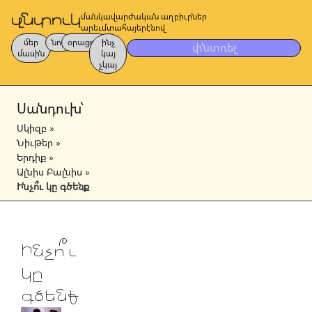
մանկավարժական աղբիւրներ
արեւմտահայերէնով
մեր
նոր
օրացոյց
ինչ
փնտռել
մասին
կայ
չկայ
Սանդուխ՝
Սկիզբ
»
Նիւթեր
»
Երդիք
»
Ալնիս Բալնիս
»
Ինչո՞ւ կը գծենք
Ինչո՞ւ
կը
գծենք