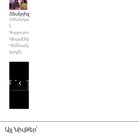
Տեսերիզ
Օժանդակուած
է
Գալուստ
Կիւլպէնկեան
Հիմնարկութեան
կողմէ։
Այլ նիւթեր՝