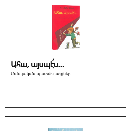
Ահա, այսպէ՛ս…
Մանկական պատմուածքներ