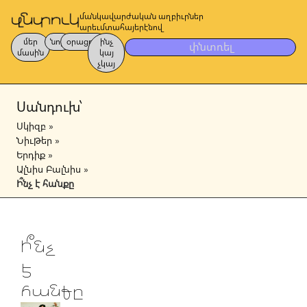
մանկավարժական աղբիւրներ
արեւմտահայերէնով
մեր
նոր
օրացոյց
ինչ
փնտռել
մասին
կայ
չկայ
Սանդուխ՝
Սկիզբ
»
Նիւթեր
»
Երդիք
»
Ալնիս Բալնիս
»
Ի՞նչ է հանքը
Ի՞նչ
է
հանքը