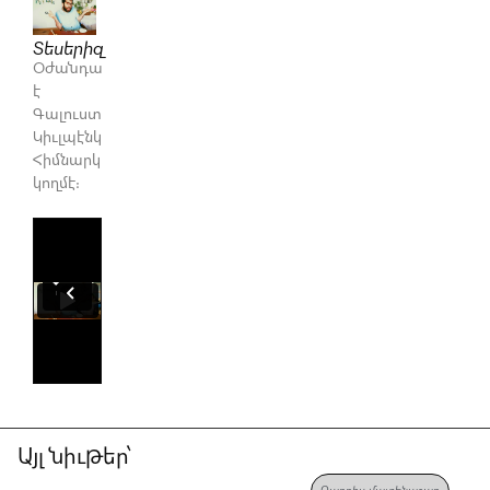
Տեսերիզ
Օժանդակուած
է
Գալուստ
Կիւլպէնկեան
Հիմնարկութեան
կողմէ։
Այլ նիւթեր՝