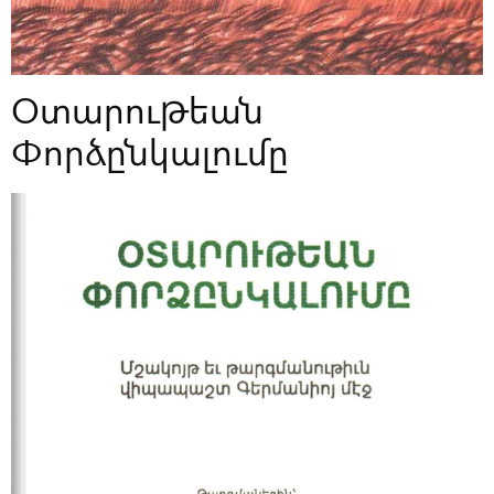
Օտարութեան
Փորձընկալումը