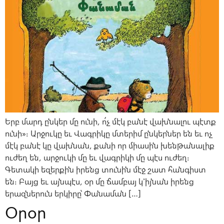
Երբ մարդ ընկեր մը ունի, ո՛չ մէկ բանէ վախնալու պէտք
ունի»։ Արջուկը եւ Վագրիկը մտերիմ ընկերներ են եւ ոչ
մէկ բանէ կը վախնան, քանի որ միասին խենթանալիք
ուժեղ են, արջուկի մը եւ վագրիկի մը պէս ուժեղ։
Գետակի եզերքին իրենց տունին մէջ շատ հանգիստ
են։ Բայց եւ այնպէս, օր մը ճամբայ կ՚իյնան իրենց
երազներուն երկիրը՝ Փանաման […]
Օրօր