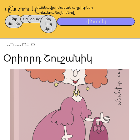
մանկավարժական աղբիւրներ
արեւմտահայերէնով
մեր
նոր
օրացոյց
ինչ
փնտռել
մասին
կայ
չկայ
տառ:
օ
Օրիորդ Շուշանիկ