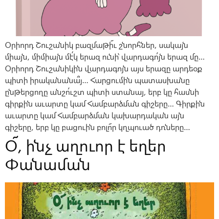
Օրիորդ Շուշանիկ բազմաթի՜ւ շնորհներ, սակայն
միայն, միմիայն մէ՛կ երազ ունի՝ վարդագո՛յն երազ մը…
Օրիորդ Շուշանիկին վարդագոյն այս երազը արդեօք
պիտի իրականանա՞յ… Հարցումին պատասխանը
ընթերցողը անշո՛ւշտ պիտի ստանայ, երբ կը հասնի
գիրքին աւարտը կամ Համբարձման գիշերը… Գիրքին
աւարտը կամ Համբարձման կախարդական այն
գիշերը, երբ կը բացուին բոլո՜ր կղպուած դռները…
Օ՜, ինչ աղուոր է եղեր
Փանաման