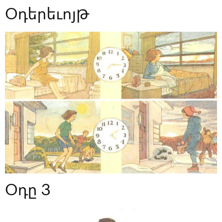
Օդերեւոյթ
Օդը 3