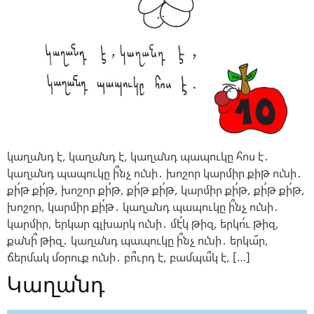
կաղանդ է, կաղանդ է, կաղանդ պապուկը հոս է․
կաղանդ պապուկը ի՞նչ ունի․ խոշոր կարմիր քիթ ունի․
քի՛թ քի՛թ, խոշոր քի՛թ, քի՛թ քի՛թ, կարմիր քի՛թ, քի՛թ քի՛թ,
խոշոր, կարմիր քի՛թ․ կաղանդ պապուկը ի՞նչ ունի․
կարմիր, երկար գլխարկ ունի․ մէ՛կ թիզ, երկո՛ւ թիզ,
քանի՞ թիզ․ կաղանդ պապուկը ի՞նչ ունի․ երկա՜ր,
ճերմակ մօրուք ունի․ բո՞ւրդ է, բամպա՞կ է, […]
Կաղանդ