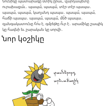
նունիկը պատարագը մտիկ ըրաւ, վարդապետը
ուրախացա՜ւ․ պապա՜, պապա՜, տէր տէր պապա․
պապա՜, պապա՜, կաղանդ պապա․ պապա՜, պապա՜,
հաճի պապա․ պապա՜, պապա՜, մե՜ծ պապա․
զանգակատունը հո՛ս է, գմբեթը ո՞ւր է․ արամիկը շապիկ
կը հագնի եւ շարական կը սորվի․
նոր կօշիկը