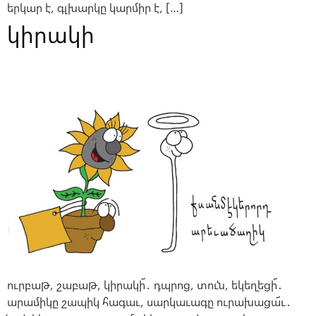
երկար է, գլխարկը կարմիր է, […]
կիրակի
ուրբաթ, շաբաթ, կիրակի՜․ դպրոց, տուն, եկեղեցի՜․
արամիկը շապիկ հագաւ, սարկաւագը ուրախացա՜ւ․