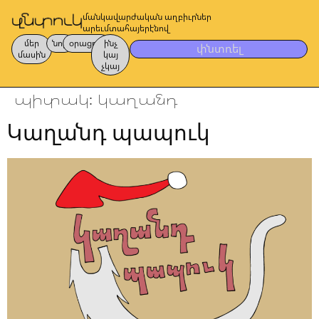
մանկավարժական աղբիւրներ
արեւմտահայերէնով
մեր
նոր
օրացոյց
ինչ
փնտռել
մասին
կայ
չկայ
պիտակ:
կաղանդ
Կաղանդ պապուկ