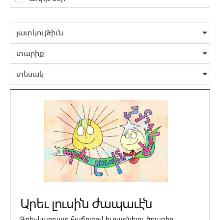
յատկութիւն
տարիք
տեսակ
Արեւ լուսին ժապաւէն
Գրել-կարդալը հաճոյքով իւրացնելու ծրագիր