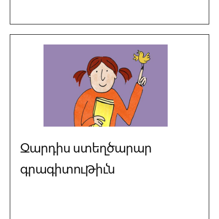
Զարդիս ստեղծարար
գրագիտութիւն