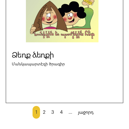
Ձեռք ձեռքի
Մանկապարտէզի ծրագիր
1
2
3
4
…
յաջորդ