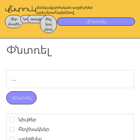
մանկավարժական աղբիւրներ
արեւմտահայերէնով
մեր
նոր
օրացոյց
ինչ
փնտռել
մասին
կայ
չկայ
Փնտռել
փնտռել
նիւթեր
հեղինակներ
առիթներ