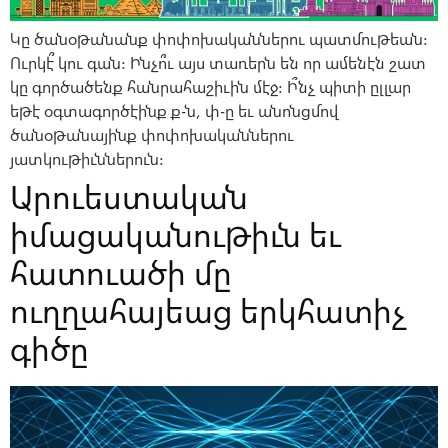
Կը ծանօթանանք փոփոխականներու պատմութեան:
Ուրկէ՞ կու գան: Ինչո՞ւ այս տառերն են որ ամենէն շատ
կը գործածենք հանրահաշիւին մէջ: Ի՞նչ պիտի ըլլար
եթէ օգտագործէինք ք-ն, փ-ը եւ անոնցմով
ծանօթանայինք փոփոխականներու
յատկութիւններուն:
Արուեստական
իմացականութիւն եւ
հատուածի մը
ուղղահայեաց երկհատիչ
գիծը