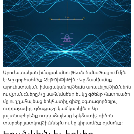
Արուեստական իմացականութեան ծանօթացում մըն
է: Կը գործածենք ՉէթՃիՓիԹին: Կը հասկնանք
արուեստական իմացականութեան առաւելութիւններն
ու վտանգները:Կը սահմանենք եւ կը գծենք հատուածի
մը ուղղահայեաց երկհատիչ գիծը օգտագործելով
ուղղաչափը, գծաքաշը կամ կարկինը: Կը
յայտնաբերենք ուղղահայեաց երկհատիչ գիծին
տարբեր յատկութիւններն ու կը կիրառենք զանոնք: