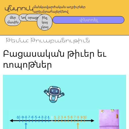
մանկավարժական աղբիւրներ
արեւմտահայերէնով
մեր
նոր
օրացոյց
ինչ
փնտռել
մասին
կայ
չկայ
Թեմա:
Թուաբանութիւն
Բացասական թիւեր եւ
ռոպոթներ