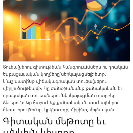
Տուեալներու գիտութեան հանգրուաններն ու դրական
եւ բացասական կողմերը ներկայացնելէ ետք,
կ’աշխատինք վիճակագրական տուեալներու
վերլուծութեամբ: Կը ծանօթանանք քանակական եւ
որակական տուեալներու ներկայացման տարբեր
ձեւերուն: Կը հաշուենք քանակական տուեալներու
հեռաւորութիւնը, կրկնուողը, միջինը, միջնական:
Գիտական մեթոտը եւ
անկիւն կիսողը