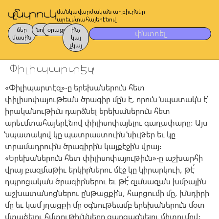
մանկավարժական աղբիւրներ
արեւմտահայերէնով
մեր
նոր
օրացոյց
ինչ
փնտռել
մասին
կայ
չկայ
Փիլիպարտէզ
«Փիլիպարտէզ»-ը երեխաներուն հետ
փիլիսոփայութեան ծրագիր մըն է, որուն նպատակն է՝
իրականութիւն դարձնել երեխաներուն հետ
արեւմտահայերէնով փիլիսոփայելու գաղափարը: Այս
նպատակով կը պատրաստուին նիւթեր եւ կը
տրամադրուին ծրագիրին կայքէջին վրայ։
«Երեխաներուն հետ փիլիսոփայութիւն»-ը աշխարհի
վրայ բազմաթիւ երկիրներու մէջ կը կիրարկուի, թէ՛
դպրոցական ծրագիրներու եւ թէ՛ զանազան խմբային
աշխատանոցներու ընթացքին, հարցումի մը, խնդիրի
մը եւ կամ յղացքի մը օգնութեամբ երեխաներուն մօտ
մտածելու հմտութիւնները զարգացնելու միտումով: