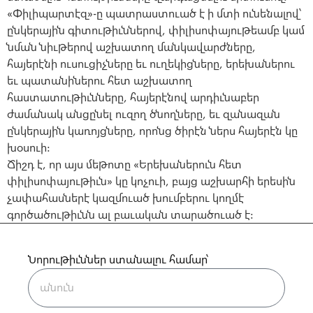
«Փիլիպարտէզ»-ը պատրաստուած է ի մտի ունենալով՝
ընկերային գիտութիւններով, փիլիսոփայութեամբ կամ
նման նիւթերով աշխատող մանկավարժները,
հայերէնի ուսուցիչները եւ ուղեկիցները, երեխաներու
եւ պատանիներու հետ աշխատող
հաստատութիւնները, հայերէնով արդիւնաբեր
ժամանակ անցընել ուզող ծնողները, եւ զանազան
ընկերային կառոյցները, որոնց ծիրէն ներս հայերէն կը
խօսուի:
Ճիշդ է, որ այս մեթոտը «Երեխաներուն հետ
փիլիսոփայութիւն» կը կոչուի, բայց աշխարհի երեսին
չափահասներէ կազմուած խումբերու կողմէ
գործածութիւնն ալ բաւական տարածուած է:
Նորութիւններ ստանալու համար՝