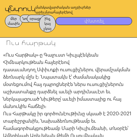
մանկավարժական աղբիւրներ
արեւմտահայերէնով
մեր
նոր
օրացոյց
ինչ
փնտռել
մասին
կայ
չկայ
Ուս հարթակ
«Ուս Հարթակ»-ը Գալուստ Կիւլպէնկեան
Հիմնարկութեան հայերէնով
դասաւանդող Սփիւռքի ուսուցիչներու վերամշակման
ձեռնարկ մըն է։ Նպատակն է՝ ժամանակակից
մօտեցումով հայ դպրոցներէն ներս ուսուցիչներուն
աշխատանքը դարձնել աւելի արդիւնաւէտ եւ
ներկայացուած նիւթերը՝ աւելի իմաստալից ու հայ
մանուկին հաճելի։
Ուս Հարթակը իր գործունէութիւնը սկսած է 2020-2021
տարեշրջանին, նախաձեռնութեամբ եւ
համագործակցութեամբ Մարի Կիւլիւմեանի, տնօրէն՝
Ամերիկայի Արեւելեան Թեմի Ուսումնական