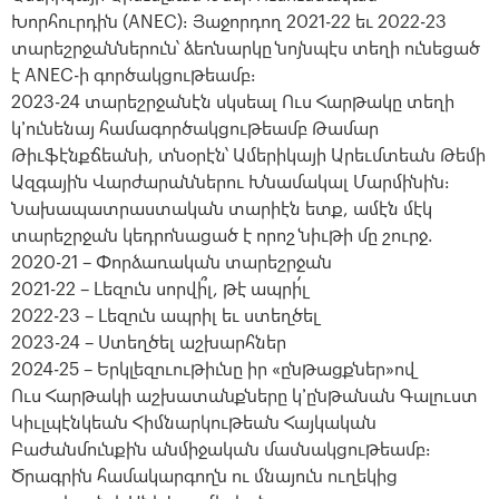
Խորհուրդին (ANEC)։ Յաջորդող 2021-22 եւ 2022-23
տարեշրջաններուն՝ ձեռնարկը նոյնպէս տեղի ունեցած
է ANEC-ի գործակցութեամբ։
2023-24 տարեշրջանէն սկսեալ Ուս Հարթակը տեղի
կ՚ունենայ համագործակցութեամբ Թամար
Թիւֆէնքճեանի, տնօրէն՝ Ամերիկայի Արեւմտեան Թեմի
Ազգային Վարժարաններու Խնամակալ Մարմինին։
Նախապատրաստական տարիէն ետք, ամէն մէկ
տարեշրջան կեդրոնացած է որոշ նիւթի մը շուրջ.
2020-21 – Փորձառական տարեշրջան
2021-22 – Լեզուն սորվի՞լ, թէ ապրի՛լ
2022-23 – Լեզուն ապրիլ եւ ստեղծել
2023-24 – Ստեղծել աշխարհներ
2024-25 – Երկլեզուութիւնը իր «ընթացքներ»ով
Ուս Հարթակի աշխատանքները կ՚ընթանան Գալուստ
Կիւլպէնկեան Հիմնարկութեան Հայկական
Բաժանմունքին անմիջական մասնակցութեամբ։
Ծրագրին համակարգողն ու մնայուն ուղեկից