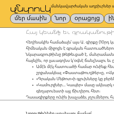
մանկավարժական աղբիւրներ 
մեր մասին
նոր
օրացոյց
ի
Հայ կեանք եւ գրականութի
Հեղինակին համաձայն՝ այս Ա. գիրքը (10րդ
հիմնական միջոցն է գրական հատուածներո
նկարագրութիւնը թեթեւցած է, մանրամասնո
հայելին, որ լաւագոյնս կ’օգնէ ճանչնալու ե
Ամէն մէկ հատուածի համար ունինք հե
շրջանակեալ «Փաստաթուղթեր»ը, «Վկա
«Գրական Մեթոտ»ի գլուխները կը բե
«Կամուրջներ… Կապեր» մասը ակնարկ մ
գեղարուեստի այլ ճիւղերու հետ։
Դասագիրքերը ունին խաչաձեւ յղումներո
Նորութիւններ ստանալու համար՝