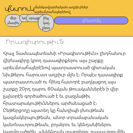
մանկավարժական աղբիւրներ
արեւմտահայերէնով
մեր
նոր
օրացոյց
ինչ
փնտռել
մասին
կայ
չկայ
Իրագիտութիւն
Հրաչ Տասնապետեանի «Իրագիտութիւն» ընդհանուր
վերնագիրը կրող դասագիրքերու այս շարքը
արեւմտահայերէնով պատրաստուած գիտական
նիւթերու հարուստ աղբիւր մըն է։ Որպէս դասագիրք
պատրաստուած ու հինգ հատորէ բաղկացող այս
շարքը 20րդ դարու 60ական թուականներէն ի վեր
լայնօրէն գործածուած է եւ բազմաթիւ
հրատարակութիւններու արժանացած է։
Ընթերցողը այստեղ կը հանդիպի բնութեան
կազմակերպութեան, անոր տրամաբանական
կանոնաւորութեան, բոյսերու եւ կենդանիներու
կազմուածքին, անկենդան տարրերու դասաւորումին,