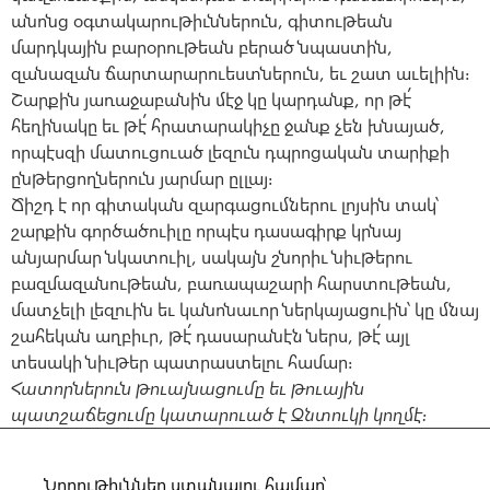
անոնց օգտակարութիւններուն, գիտութեան
մարդկային բարօրութեան բերած նպաստին,
զանազան ճարտարարուեստներուն, եւ շատ աւելիին։
Շարքին յառաջաբանին մէջ կը կարդանք, որ թէ՛
հեղինակը եւ թէ՛ հրատարակիչը ջանք չեն խնայած,
որպէսզի մատուցուած լեզուն դպրոցական տարիքի
ընթերցողներուն յարմար ըլլայ։
Ճիշդ է որ գիտական զարգացումներու լոյսին տակ՝
շարքին գործածուիլը որպէս դասագիրք կրնայ
անյարմար նկատուիլ, սակայն շնորիւ նիւթերու
բազմազանութեան, բառապաշարի հարստութեան,
մատչելի լեզուին եւ կանոնաւոր ներկայացուին՝ կը մնայ
շահեկան աղբիւր, թէ՛ դասարանէն ներս, թէ՛ այլ
տեսակի նիւթեր պատրաստելու համար։
Հատորներուն թուայնացումը եւ թուային
պատշաճեցումը կատարուած է Զնտուկի կողմէ։
Նորութիւններ ստանալու համար՝