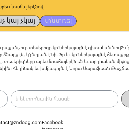
արեւմտահայերէնով
նչ կայ չկայ
փնտռել
 իւրաքանչիւր տեսերիզը կը ներկայացնէ գիտական նիւթ մ
մը հնարքէն, կ՚ընդլայնէ նիւթը եւ կը ներկայացնէ հետա
, տեսերիզները արեւմտահայերէն են եւ արդիական միջո
իին։ Հեղինակ եւ խմբագիրն է Նորա Սարաֆեան Թաշճե
ntact@zndoog.com
Facebook