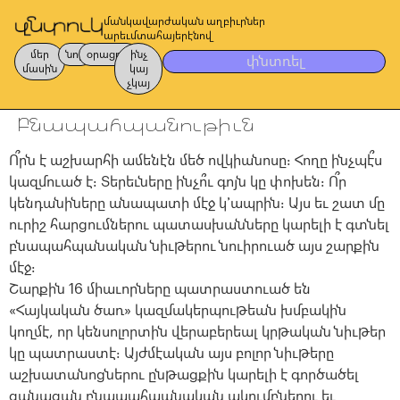
մանկավարժական աղբիւրներ
արեւմտահայերէնով
մեր
նոր
օրացոյց
ինչ
փնտռել
մասին
կայ
չկայ
Բնապահպանութիւն
Ո՞րն է աշխարհի ամենէն մեծ ովկիանոսը։ Հողը ինչպէ՞ս
կազմուած է։ Տերեւները ինչո՞ւ գոյն կը փոխեն։ Ո՞ր
կենդանիները անապատի մէջ կ՚ապրին։ Այս եւ շատ մը
ուրիշ հարցումներու պատասխանները կարելի է գտնել
բնապահպանական նիւթերու նուիրուած այս շարքին
մէջ։
Շարքին 16 միաւորները պատրաստուած են
«Հայկական ծառ» կազմակերպութեան խմբակին
կողմէ, որ կենսոլորտին վերաբերեալ կրթական նիւթեր
կը պատրաստէ։ Այժմէական այս բոլոր նիւթերը
աշխատանոցներու ընթացքին կարելի է գործածել
զանազան բնապահպանական ակումբներու եւ