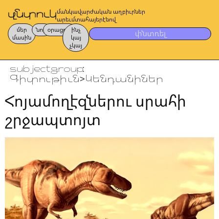
մանկավարժական աղբիւրներ
արեւմտահայերէնով
մեր
նոր
օրացոյց
ինչ
փնտռել
մասին
կայ
չկայ
subjectgroup:
Գիտութիւն>Կենդանիներ
Հոյամողէզներու սրահի
շրջապտոյտ