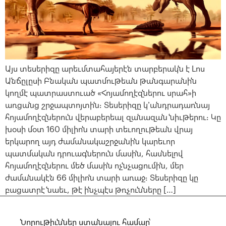
Այս տեսերիզը արեւմտահայերէն տարբերակն է Լոս
Անճըլըսի Բնական պատմութեան թանգարանին
կողմէ պատրաստուած «Հոյամողէզներու սրահ»ի
առցանց շրջապտոյտին։ Տեսերիզը կ՚անդրադառնայ
հոյամողէզներուն վերաբերեալ զանազան նիւթերու։ Կը
խօսի մօտ 160 միլիոն տարի տեւողութեան վրայ
երկարող այդ ժամանակաշրջանին կարեւոր
պատմական դրուագներուն մասին, հասնելով
հոյամողէզներու մեծ մասին ոչնչացումին, մեր
ժամանակէն 66 միլիոն տարի առաջ։ Տեսերիզը կը
բացատրէ նաեւ, թէ ինչպէս թռչունները […]
Նորութիւններ ստանալու համար՝