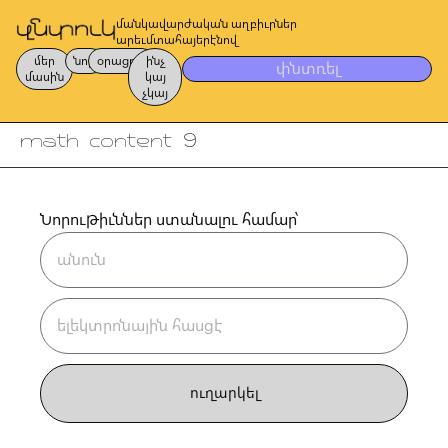
մանկավարժական աղբիւրներ
արեւմտահայերէնով
մեր
նոր
օրացոյց
ինչ
փնտռել
մասին
կայ
չկայ
math_content_9
Նորութիւններ ստանալու համար՝
ուղարկել